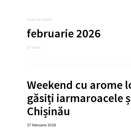
Posts by month
februarie 2026
27 posts
Weekend cu arome loc
găsiți iarmaroacele ș
Chișinău
27 februarie 2026