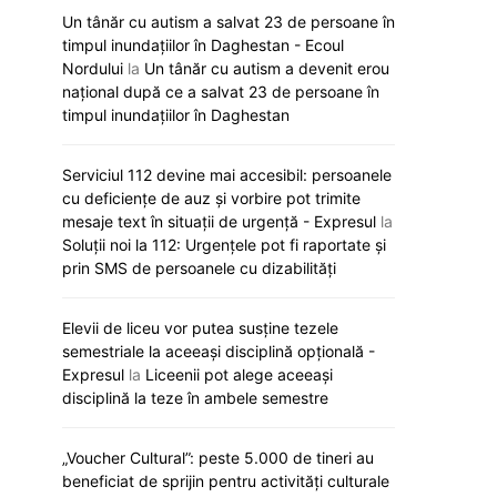
Un tânăr cu autism a salvat 23 de persoane în
timpul inundațiilor în Daghestan - Ecoul
Nordului
la
Un tânăr cu autism a devenit erou
național după ce a salvat 23 de persoane în
timpul inundațiilor în Daghestan
Serviciul 112 devine mai accesibil: persoanele
cu deficiențe de auz și vorbire pot trimite
mesaje text în situații de urgență - Expresul
la
Soluții noi la 112: Urgențele pot fi raportate și
prin SMS de persoanele cu dizabilități
Elevii de liceu vor putea susține tezele
semestriale la aceeași disciplină opțională -
Expresul
la
Liceenii pot alege aceeași
disciplină la teze în ambele semestre
„Voucher Cultural”: peste 5.000 de tineri au
beneficiat de sprijin pentru activități culturale