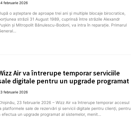
4 februarie 2026
După o așteptare de aproape trei ani și multiple blocaje birocratice,
porțiunea străzii 31 August 1989, cuprinsă între străzile Alexandr
Pușkin și Mitropolit Bănulescu-Bodoni, va intra în reparație. Primarul
General…
Wizz Air va întrerupe temporar serviciile
sale digitale pentru un upgrade programat
3 februarie 2026
Chișinău, 23 februarie 2026 – Wizz Air va întrerupe temporar accesul
a platformele sale de rezervări și servicii digitale pentru clienți, pentru
a efectua un upgrade programat al sistemelor, menit…