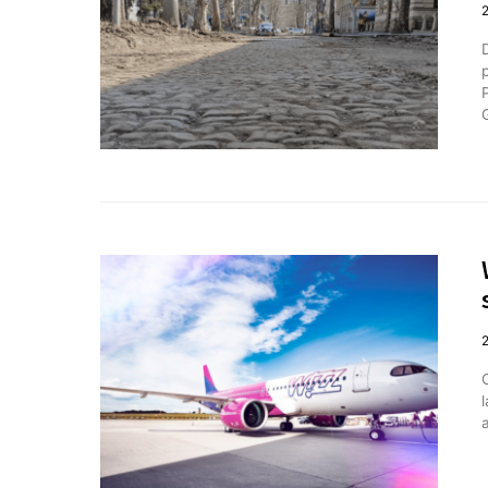
2
2
l