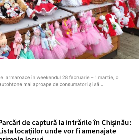
de iarmaroace în weekendul 28 februarie – 1 martie, o
e autohtone mai aproape de consumatori și să…
Parcări de captură la intrările în Chișinău:
Lista locațiilor unde vor fi amenajate
primele locuri