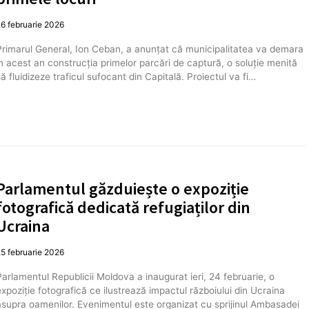
6 februarie 2026
Primarul General, Ion Ceban, a anunțat că municipalitatea va demara
în acest an construcția primelor parcări de captură, o soluție menită
să fluidizeze traficul sufocant din Capitală. Proiectul va fi…
Parlamentul găzduiește o expoziție
fotografică dedicată refugiaților din
Ucraina
5 februarie 2026
Parlamentul Republicii Moldova a inaugurat ieri, 24 februarie, o
expoziție fotografică ce ilustrează impactul războiului din Ucraina
asupra oamenilor. Evenimentul este organizat cu sprijinul Ambasadei