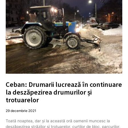
Ceban: Drumarii lucrează în continuare
la deszăpezirea drumurilor și
trotuarelor
29 decembrie 2021
Toată noaptea, dar și la această oră oamenii muncesc la
deszăpezirea străzilor și trotuarelor, curților de bloc, parcurilor,