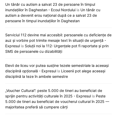
Un tânăr cu autism a salvat 23 de persoane în timpul
inundațiilor în Daghestan - Ecoul Nordului
la
Un tânăr cu
autism a devenit erou național după ce a salvat 23 de
persoane în timpul inundațiilor în Daghestan
Serviciul 112 devine mai accesibil: persoanele cu deficiențe de
auz și vorbire pot trimite mesaje text în situații de urgență -
Expresul
la
Soluții noi la 112: Urgențele pot fi raportate și prin
SMS de persoanele cu dizabilități
Elevii de liceu vor putea susține tezele semestriale la aceeași
disciplină opțională - Expresul
la
Liceenii pot alege aceeași
disciplină la teze în ambele semestre
„Voucher Cultural”: peste 5.000 de tineri au beneficiat de
sprijin pentru activități culturale în 2025 - Expresul
la
Peste
5.000 de tineri au beneficiat de voucherul cultural în 2025 —
majoritatea preferă să cumpere cărți