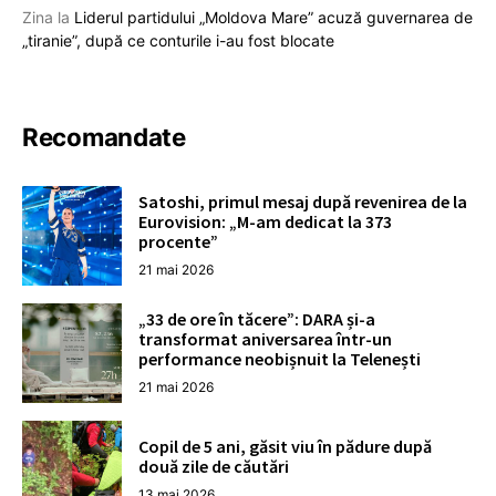
Zina
la
Liderul partidului „Moldova Mare” acuză guvernarea de
„tiranie”, după ce conturile i-au fost blocate
Recomandate
Satoshi, primul mesaj după revenirea de la
Eurovision: „M-am dedicat la 373
procente”
21 mai 2026
„33 de ore în tăcere”: DARA și-a
transformat aniversarea într-un
performance neobișnuit la Telenești
21 mai 2026
Copil de 5 ani, găsit viu în pădure după
două zile de căutări
13 mai 2026