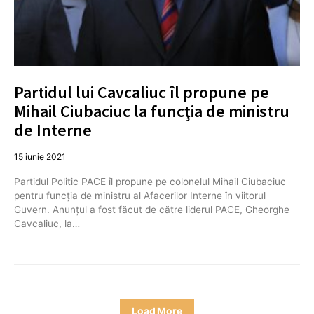
Partidul lui Cavcaliuc îl propune pe
Mihail Ciubaciuc la funcţia de ministru
de Interne
15 iunie 2021
Partidul Politic PACE îl propune pe colonelul Mihail Ciubaciuc
pentru funcția de ministru al Afacerilor Interne în viitorul
Guvern. Anunțul a fost făcut de către liderul PACE, Gheorghe
Cavcaliuc, la…
Load More