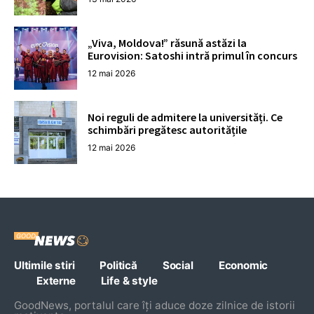
„Viva, Moldova!” răsună astăzi la
Eurovision: Satoshi intră primul în concurs
12 mai 2026
Noi reguli de admitere la universități. Ce
schimbări pregătesc autoritățile
12 mai 2026
Ultimile stiri
Politică
Social
Economic
Externe
Life & style
GoodNews, portalul care îți aduce doze zilnice de istorii