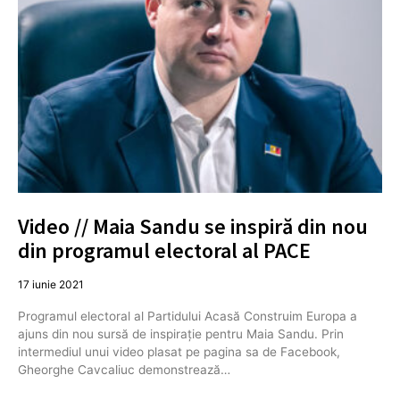
Video // Maia Sandu se inspiră din nou
din programul electoral al PACE
17 iunie 2021
Programul electoral al Partidului Acasă Construim Europa a
ajuns din nou sursă de inspirație pentru Maia Sandu. Prin
intermediul unui video plasat pe pagina sa de Facebook,
Gheorghe Cavcaliuc demonstrează…