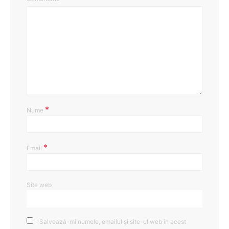
*
Nume
*
Email
Site web
Salvează-mi numele, emailul și site-ul web în acest