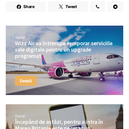
Share
Tweet
Social
Wizz Air va întrerupe temporar serviciile
sale digitale pentru un upgrade
programat
23 februarie 2026
Detalii
Social
Începând de astăzi, pentru a intra în
Marea Britanie este necesar un