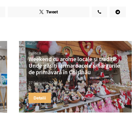
Tweet
Politică
Weekend cu arome locale și tradiții:
Unde găsiți iarmaroacele și târgurile
de primăvară în Chișinău
27 februarie 2026
Detalii