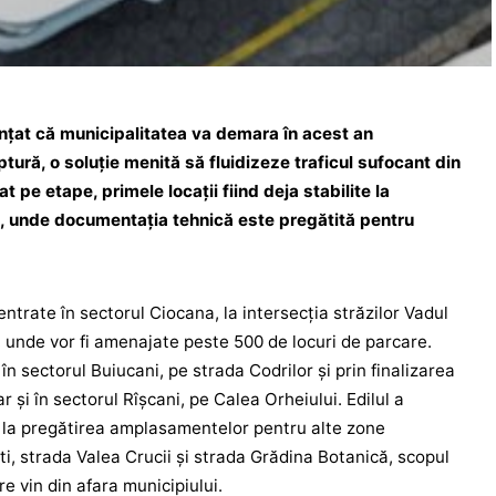
nțat că municipalitatea va demara în acest an
tură, o soluție menită să fluidizeze traficul sufocant din
t pe etape, primele locații fiind deja stabilite la
raș, unde documentația tehnică este pregătită pentru
entrate în sectorul Ciocana, la intersecția străzilor Vadul
, unde vor fi amenajate peste 500 de locuri de parcare.
 în sectorul Buiucani, pe strada Codrilor și prin finalizarea
ar și în sectorul Rîșcani, pe Calea Orheiului. Edilul a
a la pregătirea amplasamentelor pentru alte zone
, strada Valea Crucii și strada Grădina Botanică, scopul
re vin din afara municipiului.