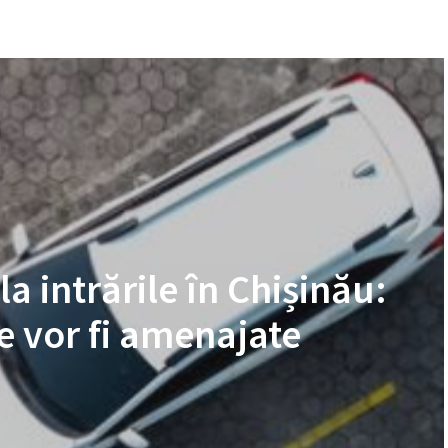
a intrările în Chișinău:
de vor fi amenajate