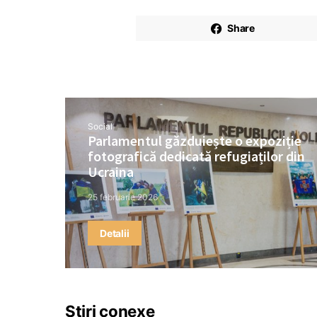
Share
Social
Parlamentul găzduiește o expoziție
fotografică dedicată refugiaților din
Ucraina
25 februarie 2026
Detalii
Știri conexe