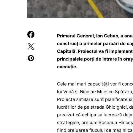
Primarul General, Ion Ceban, a anu
construcția primelor parcări de cap
Capitală. Proiectul va fi implementa
principalele porți de intrare în o
execuție.
Cele mai mari capacități vor fi conc
lui Vodă și Nicolae Milescu Spătaru
Proiecte similare sunt planificate și
lucrărilor de pe strada Ghidighici, d
precizat că echipa sa lucrează dej
strategice, precum Șoseaua Hîncești
fiind preluarea fluxului de mașini ca