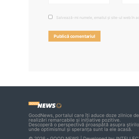
Salvează-mi numele, emailul și site-ul web în a
GoodNews, portalul care îți aduce doze zilnice de 
realizări remarcabile și inițiative pozitive.
Descoperă o perspectivă proaspătă asupra știrilo
unde optimismul și speranța sunt la ele acasă.
© 2026 - GOOD NEWS | Developed by: INTELLE