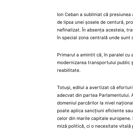
Ion Ceban a subliniat că presiunea 
de lipsa unei șosele de centură, pro
nefinalizat. În absența acesteia, tr
în special zona centrală unde sunt c
Primarul a amintit că, în paralel cu 
modernizarea transportului public și
reabilitate.
Totuși, edilul a avertizat că efortur
adecvat din partea Parlamentului. A
domeniul parcărilor la nivel naționa
poate aplica sancțiuni eficiente 
celor din marile capitale europene
miză politică, ci o necesitate vitală