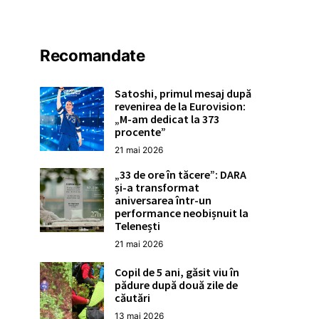
Recomandate
Satoshi, primul mesaj după
revenirea de la Eurovision:
„M-am dedicat la 373
procente”
21 mai 2026
„33 de ore în tăcere”: DARA
și-a transformat
aniversarea într-un
performance neobișnuit la
Telenești
21 mai 2026
Copil de 5 ani, găsit viu în
pădure după două zile de
căutări
13 mai 2026