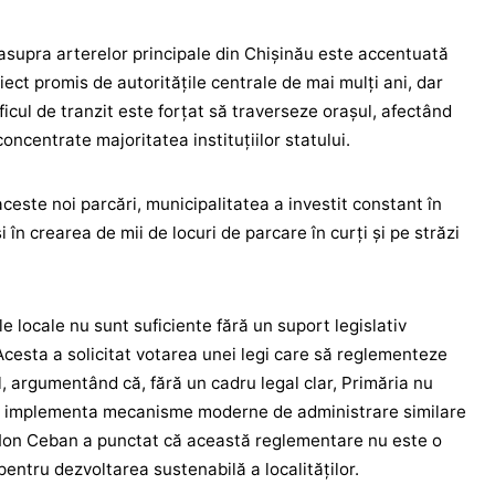
asupra arterelor principale din Chișinău este accentuată
iect promis de autoritățile centrale de mai mulți ani, dar
aficul de tranzit este forțat să traverseze orașul, afectând
oncentrate majoritatea instituțiilor statului.
aceste noi parcări, municipalitatea a investit constant în
 în crearea de mii de locuri de parcare în curți și pe străzi
ile locale nu sunt suficiente fără un suport legislativ
cesta a solicitat votarea unei legi care să reglementeze
l, argumentând că, fără un cadru legal clar, Primăria nu
sau implementa mecanisme moderne de administrare similare
. Ion Ceban a punctat că această reglementare nu este o
 pentru dezvoltarea sustenabilă a localităților.