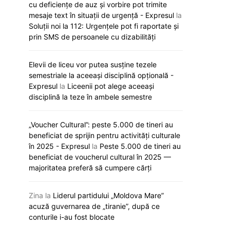
cu deficiențe de auz și vorbire pot trimite
mesaje text în situații de urgență - Expresul
la
Soluții noi la 112: Urgențele pot fi raportate și
prin SMS de persoanele cu dizabilități
Elevii de liceu vor putea susține tezele
semestriale la aceeași disciplină opțională -
Expresul
la
Liceenii pot alege aceeași
disciplină la teze în ambele semestre
„Voucher Cultural”: peste 5.000 de tineri au
„Viva, Moldova!” răsună astăzi la
Noi reguli de a
beneficiat de sprijin pentru activități culturale
Eurovision: Satoshi intră primul în
universități. Ce
în 2025 - Expresul
la
Peste 5.000 de tineri au
concurs
pregătesc auto
beneficiat de voucherul cultural în 2025 —
majoritatea preferă să cumpere cărți
12 mai 2026
12 mai 20
Zina
la
Liderul partidului „Moldova Mare”
acuză guvernarea de „tiranie”, după ce
conturile i-au fost blocate