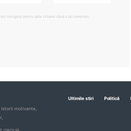
cest navigator pentru data viitoare când o să comentez.
Ultimile stiri
Politică
istorii motivante,
r,
CT GROUP