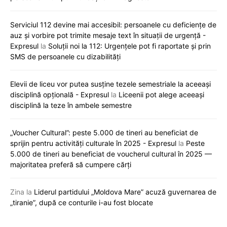
Serviciul 112 devine mai accesibil: persoanele cu deficiențe de
auz și vorbire pot trimite mesaje text în situații de urgență -
Expresul
la
Soluții noi la 112: Urgențele pot fi raportate și prin
SMS de persoanele cu dizabilități
Elevii de liceu vor putea susține tezele semestriale la aceeași
disciplină opțională - Expresul
la
Liceenii pot alege aceeași
disciplină la teze în ambele semestre
„Voucher Cultural”: peste 5.000 de tineri au beneficiat de
sprijin pentru activități culturale în 2025 - Expresul
la
Peste
5.000 de tineri au beneficiat de voucherul cultural în 2025 —
majoritatea preferă să cumpere cărți
Zina
la
Liderul partidului „Moldova Mare” acuză guvernarea de
„tiranie”, după ce conturile i-au fost blocate