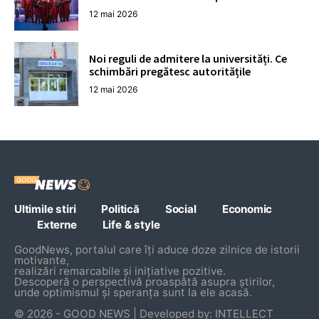
12 mai 2026
Noi reguli de admitere la universități. Ce
schimbări pregătesc autoritățile
12 mai 2026
Ultimile stiri
Politică
Social
Economic
Externe
Life & style
GoodNews, portalul care îți aduce doze zilnice de istorii
motivante,
realizări remarcabile și inițiative pozitive.
Descoperă o perspectivă proaspătă asupra știrilor,
unde optimismul și speranța sunt la ele acasă.
© 2026 - GOOD NEWS | Developed by: INTELLECT