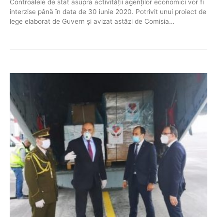
Controalele de stat asupra activității agenților economici vor fi
interzise până în data de 30 iunie 2020. Potrivit unui proiect de
lege elaborat de Guvern și avizat astăzi de Comisia…