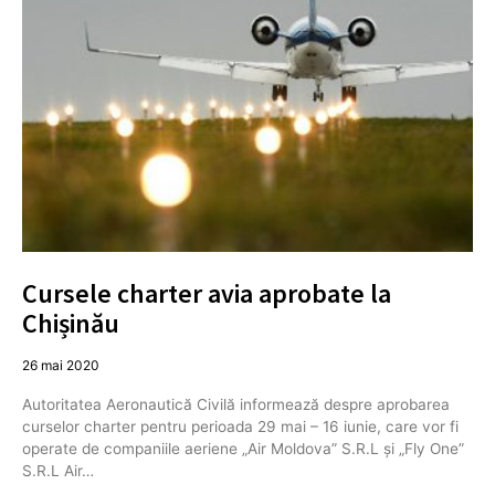
Cursele charter avia aprobate la
Chișinău
26 mai 2020
Autoritatea Aeronautică Civilă informează despre aprobarea
curselor charter pentru perioada 29 mai – 16 iunie, care vor fi
operate de companiile aeriene „Air Moldova” S.R.L și „Fly One”
S.R.L Air…