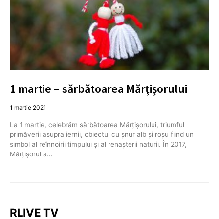
1 martie – sărbătoarea Mărţişorului
1 martie 2021
La 1 martie, celebrăm sărbătoarea Mărţişorului, triumful
primăverii asupra iernii, obiectul cu şnur alb şi roşu fiind un
simbol al reînnoirii timpului şi al renaşterii naturii. În 2017,
Mărţişorul a…
RLIVE TV