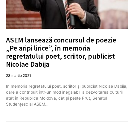
ASEM lansează concursul de poezie
„Pe aripi lirice”, în memoria
regretatului poet, scriitor, publicist
Nicolae Dabija
23 martie 2021
În memoria regretatului poet, scriitor și publicist Nicolae Dabija,
care a contribuit într-un mod inegalabil la dezvoltarea culturii
atât în Republica Moldova, cât și peste Prut, Senatul
Studențesc al ASEM…