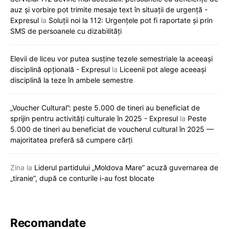
auz și vorbire pot trimite mesaje text în situații de urgență -
Expresul
la
Soluții noi la 112: Urgențele pot fi raportate și prin
SMS de persoanele cu dizabilități
Elevii de liceu vor putea susține tezele semestriale la aceeași
disciplină opțională - Expresul
la
Liceenii pot alege aceeași
disciplină la teze în ambele semestre
„Voucher Cultural”: peste 5.000 de tineri au beneficiat de
sprijin pentru activități culturale în 2025 - Expresul
la
Peste
5.000 de tineri au beneficiat de voucherul cultural în 2025 —
majoritatea preferă să cumpere cărți
Zina
la
Liderul partidului „Moldova Mare” acuză guvernarea de
„tiranie”, după ce conturile i-au fost blocate
Recomandate