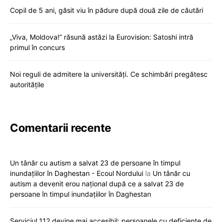
Copil de 5 ani, găsit viu în pădure după două zile de căutări
„Viva, Moldova!” răsună astăzi la Eurovision: Satoshi intră
primul în concurs
Noi reguli de admitere la universități. Ce schimbări pregătesc
autoritățile
Comentarii recente
Un tânăr cu autism a salvat 23 de persoane în timpul
inundațiilor în Daghestan - Ecoul Nordului
la
Un tânăr cu
autism a devenit erou național după ce a salvat 23 de
persoane în timpul inundațiilor în Daghestan
Serviciul 112 devine mai accesibil: persoanele cu deficiențe de