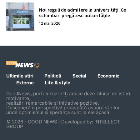
Noi reguli de admitere la universități. Ce
schimbări pregătesc autoritățile
12 mai 2026
Ultimile stiri
Politică
Social
Economic
Externe
Life & style
GoodNews, portalul care îți aduce doze zilnice de istorii
motivante,
realizări remarcabile și inițiative pozitive.
Descoperă o perspectivă proaspătă asupra știrilor,
unde optimismul și speranța sunt la ele acasă.
© 2026 - GOOD NEWS | Developed by: INTELLECT
GROUP