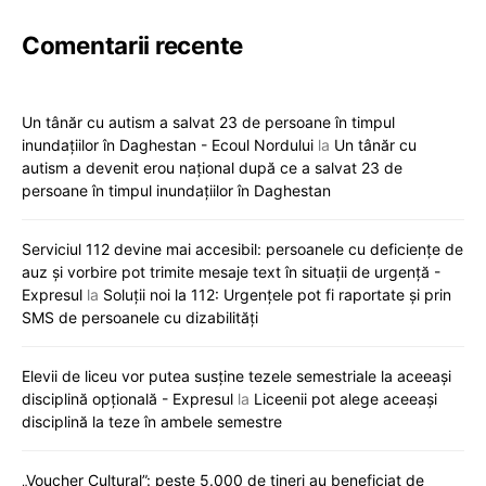
Comentarii recente
Un tânăr cu autism a salvat 23 de persoane în timpul
inundațiilor în Daghestan - Ecoul Nordului
la
Un tânăr cu
autism a devenit erou național după ce a salvat 23 de
persoane în timpul inundațiilor în Daghestan
Serviciul 112 devine mai accesibil: persoanele cu deficiențe de
auz și vorbire pot trimite mesaje text în situații de urgență -
Expresul
la
Soluții noi la 112: Urgențele pot fi raportate și prin
SMS de persoanele cu dizabilități
Elevii de liceu vor putea susține tezele semestriale la aceeași
disciplină opțională - Expresul
la
Liceenii pot alege aceeași
disciplină la teze în ambele semestre
„Voucher Cultural”: peste 5.000 de tineri au beneficiat de