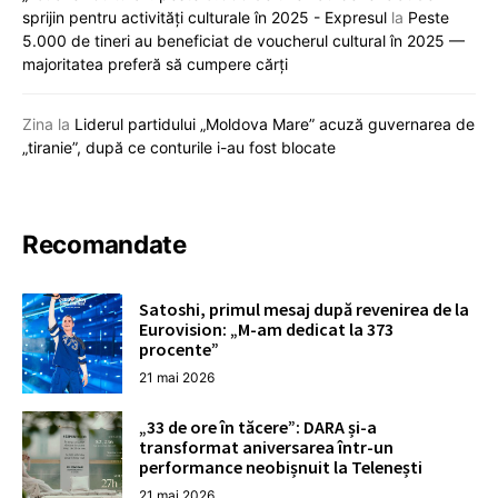
sprijin pentru activități culturale în 2025 - Expresul
la
Peste
5.000 de tineri au beneficiat de voucherul cultural în 2025 —
majoritatea preferă să cumpere cărți
Zina
la
Liderul partidului „Moldova Mare” acuză guvernarea de
„tiranie”, după ce conturile i-au fost blocate
Recomandate
Satoshi, primul mesaj după revenirea de la
Eurovision: „M-am dedicat la 373
procente”
21 mai 2026
„33 de ore în tăcere”: DARA și-a
transformat aniversarea într-un
performance neobișnuit la Telenești
21 mai 2026