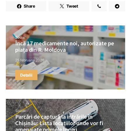
Share
Tweet
Social
Încă 17 medicamente noi, autorizate pe
piața din R. Moldova
25 februarie 2026
Detalii
Social
Parcări de captură la intrările în
Chișinău: Lista locațiilor unde vor fi
amenajate primele locuri