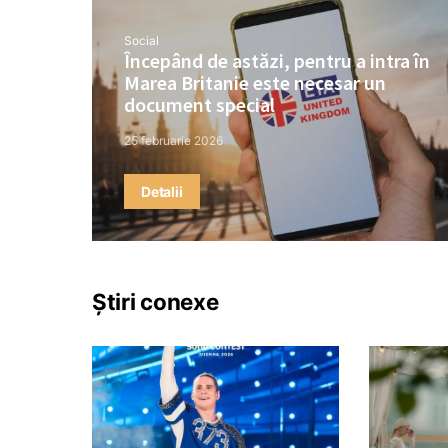
Social
Începând de astăzi, pentru a intra în
Marea Britanie este necesar un
document special
25 februarie 2026
Detalii
Știri conexe