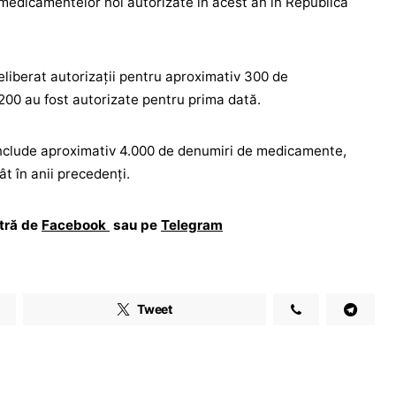
l medicamentelor noi autorizate în acest an în Republica
liberat autorizații pentru aproximativ 300 de
00 au fost autorizate pentru prima dată.
include aproximativ 4.000 de denumiri de medicamente,
t în anii precedenți.
stră de
Facebook
sau pe
Telegram
Tweet