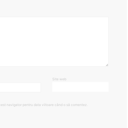
Site web
cest navigator pentru data viitoare când o să comentez.