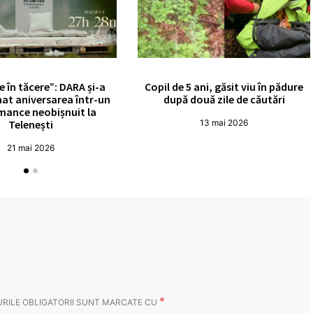
e în tăcere”: DARA și-a
Copil de 5 ani, găsit viu în pădure
at aniversarea într-un
după două zile de căutări
mance neobișnuit la
Telenești
13 mai 2026
21 mai 2026
*
RILE OBLIGATORII SUNT MARCATE CU