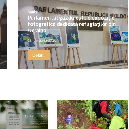
Social
Parlamentul găzduiește o expoziție
fotografică dedicată refugiaților din
Ucraina
25 februarie 2026
Detalii