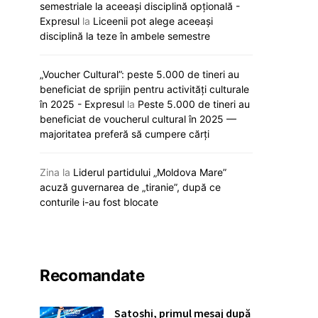
semestriale la aceeași disciplină opțională -
Expresul
la
Liceenii pot alege aceeași
disciplină la teze în ambele semestre
„Voucher Cultural”: peste 5.000 de tineri au
„Viva, Moldova!” răsună astăzi la
Noi reguli de a
beneficiat de sprijin pentru activități culturale
Eurovision: Satoshi intră primul în
universități. Ce
în 2025 - Expresul
la
Peste 5.000 de tineri au
concurs
pregătesc auto
beneficiat de voucherul cultural în 2025 —
majoritatea preferă să cumpere cărți
12 mai 2026
12 mai 20
Zina
la
Liderul partidului „Moldova Mare”
acuză guvernarea de „tiranie”, după ce
conturile i-au fost blocate
Recomandate
Satoshi, primul mesaj după