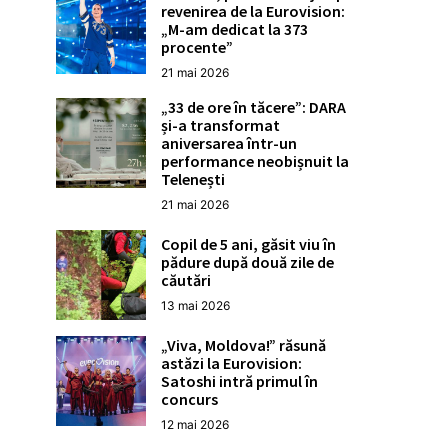
revenirea de la Eurovision:
„M-am dedicat la 373
procente”
21 mai 2026
„33 de ore în tăcere”: DARA
și-a transformat
aniversarea într-un
performance neobișnuit la
Telenești
21 mai 2026
Copil de 5 ani, găsit viu în
pădure după două zile de
căutări
13 mai 2026
„Viva, Moldova!” răsună
astăzi la Eurovision:
Satoshi intră primul în
concurs
12 mai 2026