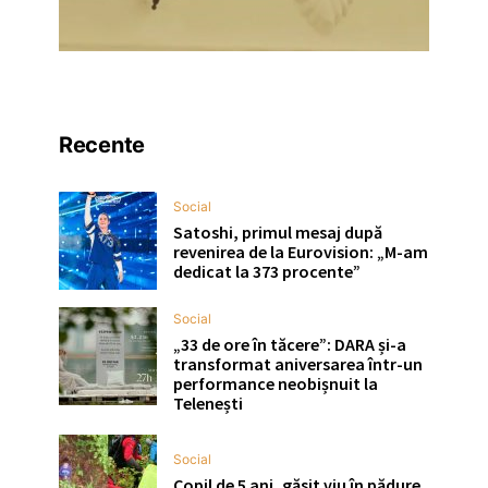
Recente
Social
Satoshi, primul mesaj după
revenirea de la Eurovision: „M-am
dedicat la 373 procente”
Social
„33 de ore în tăcere”: DARA și-a
transformat aniversarea într-un
performance neobișnuit la
Telenești
Social
Copil de 5 ani, găsit viu în pădure