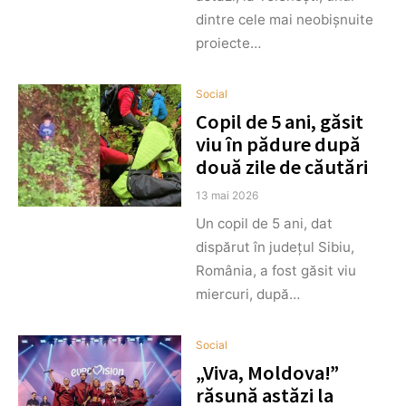
dintre cele mai neobișnuite
proiecte…
Social
Copil de 5 ani, găsit
viu în pădure după
două zile de căutări
13 mai 2026
Un copil de 5 ani, dat
dispărut în județul Sibiu,
România, a fost găsit viu
miercuri, după…
Social
„Viva, Moldova!”
răsună astăzi la