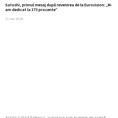
Satoshi, primul mesaj după revenirea de la Eurovision: „M-
am dedicat la 373 procente”
21 mai 2026
Artistul Vlad Sabajuc, cunoscut sub numele de scenă