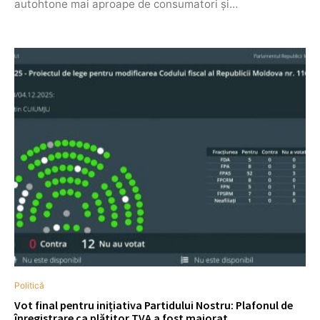
autohtone mai aproape de consumatori și…
Politică
Vot final pentru inițiativa Partidului Nostru: Plafonul de
înregistrare ca plătitor TVA a fost majorat