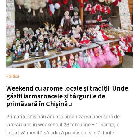
Politică
Weekend cu arome locale și tradiții: Unde
găsiți iarmaroacele și târgurile de
primăvară în Chișinău
Primăria Chișinău anunță organizarea unei serii de
iarmaroace în weekendul 28 februarie – 1 martie, o
inițiativă menită să aducă produsele și mărfurile