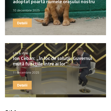
adoptat poartă numele orașului nostru
10 decembrie 2025
Detalii
Life & style
Ion Ceban: „În loc de soluții, Guvernul
mută funcțiile între ai lor”
11 decembrie 2025
Detalii