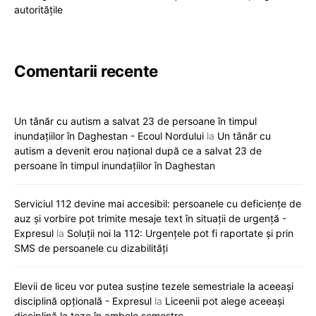
autoritățile
Comentarii recente
Un tânăr cu autism a salvat 23 de persoane în timpul
inundațiilor în Daghestan - Ecoul Nordului
la
Un tânăr cu
autism a devenit erou național după ce a salvat 23 de
persoane în timpul inundațiilor în Daghestan
Serviciul 112 devine mai accesibil: persoanele cu deficiențe de
auz și vorbire pot trimite mesaje text în situații de urgență -
Expresul
la
Soluții noi la 112: Urgențele pot fi raportate și prin
SMS de persoanele cu dizabilități
Elevii de liceu vor putea susține tezele semestriale la aceeași
disciplină opțională - Expresul
la
Liceenii pot alege aceeași
disciplină la teze în ambele semestre