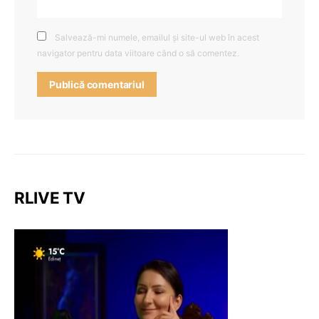
Salvează-mi numele, emailul și site-ul web în acest
navigator pentru data viitoare când o să comentez.
RLIVE TV