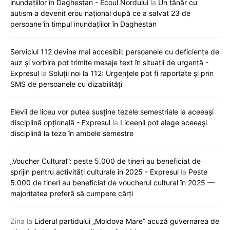
inundațiilor în Daghestan - Ecoul Nordului
la
Un tânăr cu
autism a devenit erou național după ce a salvat 23 de
persoane în timpul inundațiilor în Daghestan
Serviciul 112 devine mai accesibil: persoanele cu deficiențe de
auz și vorbire pot trimite mesaje text în situații de urgență -
Expresul
la
Soluții noi la 112: Urgențele pot fi raportate și prin
SMS de persoanele cu dizabilități
Elevii de liceu vor putea susține tezele semestriale la aceeași
disciplină opțională - Expresul
la
Liceenii pot alege aceeași
disciplină la teze în ambele semestre
„Voucher Cultural”: peste 5.000 de tineri au beneficiat de
sprijin pentru activități culturale în 2025 - Expresul
la
Peste
5.000 de tineri au beneficiat de voucherul cultural în 2025 —
majoritatea preferă să cumpere cărți
Zina
la
Liderul partidului „Moldova Mare” acuză guvernarea de