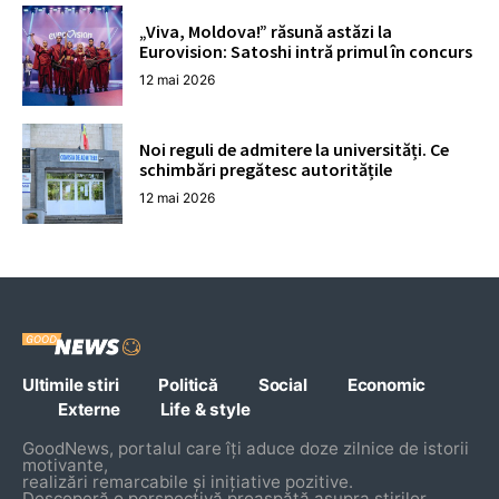
„Viva, Moldova!” răsună astăzi la
Eurovision: Satoshi intră primul în concurs
12 mai 2026
Noi reguli de admitere la universități. Ce
schimbări pregătesc autoritățile
12 mai 2026
Ultimile stiri
Politică
Social
Economic
Externe
Life & style
GoodNews, portalul care îți aduce doze zilnice de istorii
motivante,
realizări remarcabile și inițiative pozitive.
Descoperă o perspectivă proaspătă asupra știrilor,