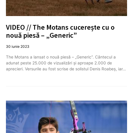
VIDEO // The Motans cucerește cu o
nouă piesă – „Generic”
30 iunie 2023
The Motans a lansat o nouă piesă – „Generic”. Cântecul a
adunat peste 25.000 de vizualizări și aproape 2.000 de
aprecieri. Versurile au fost scrise de solistul Denis Roabeș, iar…