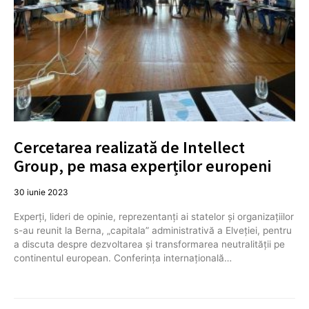
Cercetarea realizată de Intellect
Group, pe masa experților europeni
30 iunie 2023
Experți, lideri de opinie, reprezentanți ai statelor și organizațiilor
s-au reunit la Berna, „capitala” administrativă a Elveției, pentru
a discuta despre dezvoltarea și transformarea neutralității pe
continentul european. Conferința internațională…