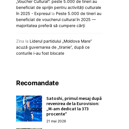
„Voucher Cultural”: peste 5.000 de tineri au
„Viva, Moldova!” răsună astăzi la
Noi reguli de a
beneficiat de sprijin pentru activități culturale
Eurovision: Satoshi intră primul în
universități. Ce
în 2025 - Expresul
la
Peste 5.000 de tineri au
concurs
pregătesc auto
beneficiat de voucherul cultural în 2025 —
majoritatea preferă să cumpere cărți
12 mai 2026
12 mai 20
Zina
la
Liderul partidului „Moldova Mare”
acuză guvernarea de „tiranie”, după ce
conturile i-au fost blocate
Recomandate
Satoshi, primul mesaj după
revenirea de la Eurovision:
„M-am dedicat la 373
procente”
21 mai 2026