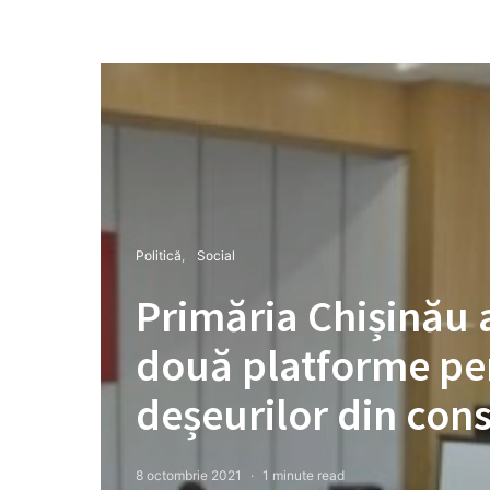
Politică
Social
Primăria Chișinău
două platforme pen
deșeurilor din const
8 octombrie 2021
1 minute read