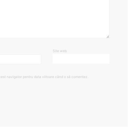
Site web
cest navigator pentru data viitoare când o să comentez.