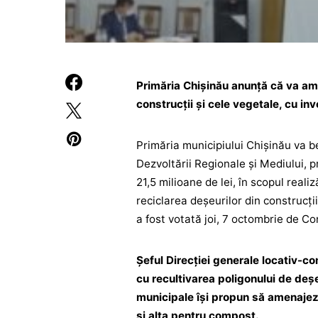
Primăria Chișinău anunță că va am
construcții și cele vegetale, cu inv
Primăria municipiului Chișinău va be
Dezvoltării Regionale și Mediului, p
21,5 milioane de lei, în scopul real
reciclarea deșeurilor din construcții
a fost votată joi, 7 octombrie de Co
Șeful Direcției generale locativ-c
cu recultivarea poligonului de deșe
municipale își propun să amenajeze
și alta pentru compost.