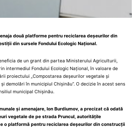
enaja două platforme pentru reciclarea deșeurilor din
estiții din sursele Fondului Ecologic Național.
neficia de un grant din partea Ministerului Agriculturii,
rin intermediul Fondului Ecologic Național, în valoare de
izării proiectului „Compostarea deșeurilor vegetale și
 și demolări în municipiul Chișinău”. O decizie în acest sens
nsiliul municipal Chișinău.
omunale și amenajare, Ion Burdiumov, a precizat că odată
uri vegetale de pe strada Pruncul, autoritățile
 o platformă pentru reciclarea deșeurilor din construcții