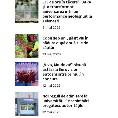
„33 de ore în tăcere”: DARA
și-a transformat
aniversarea într-un
performance neobișnuit la
Telenești
21 mai 2026
Copil de 5 ani, găsit viu în
pădure după două zile de
căutări
13 mai 2026
„Viva, Moldova!” răsună
astăzi la Eurovision:
Satoshi intră primul în
concurs
12 mai 2026
Noi reguli de admitere la
universități. Ce schimbări
pregătesc autoritățile
12 mai 2026