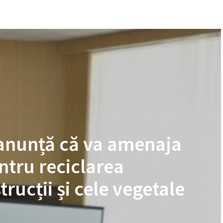
 anunță că va amenaja
tru reciclarea
rucții și cele vegetale