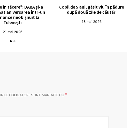
e în tăcere”: DARA și-a
Copil de 5 ani, găsit viu în pădure
at aniversarea într-un
după două zile de căutări
mance neobișnuit la
Telenești
13 mai 2026
21 mai 2026
*
RILE OBLIGATORII SUNT MARCATE CU