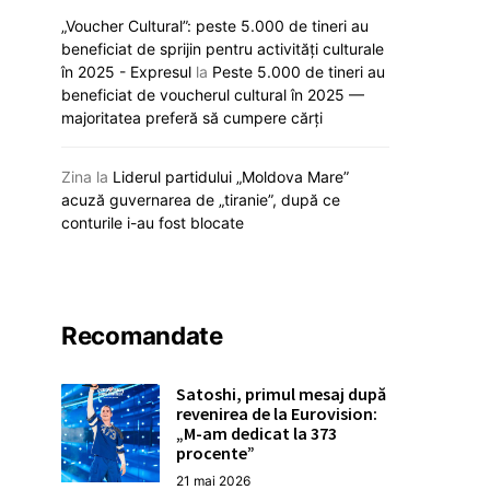
„Voucher Cultural”: peste 5.000 de tineri au
Guvernul acordă 25
beneficiat de sprijin pentru activități culturale
motorină Căii Ferat
Moldova lansează primul parc
în 2025 - Expresul
la
Peste 5.000 de tineri au
pentru asigurarea 
industrial dedicat inovației
beneficiat de voucherul cultural în 2025 —
activității ope
digitale în agricultură: investiții de
majoritatea preferă să cumpere cărți
peste 100 de milioane de dolari
26 august 
26 august 2025
Zina
la
Liderul partidului „Moldova Mare”
acuză guvernarea de „tiranie”, după ce
conturile i-au fost blocate
Recomandate
Satoshi, primul mesaj după
revenirea de la Eurovision:
„M-am dedicat la 373
procente”
21 mai 2026