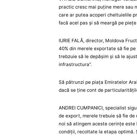
practic cresc mai puţine mere sau nu
care ar putea acoperi cheltuielile p
facă acel pas şi să meargă pe pieţe a
IURIE FALĂ, director, Moldova Fruct:
40% din merele exportate să fie pe 
trebzuie să le depăşim şi să le aju
infrastructura”.
Să pătrunzi pe piaţa Emiratelor Ara
dacă se ţine cont de particularităţi
ANDREI CUMPANICI, specialist sigur
de export, merele trebuie să fie de
noi să atingem aceste cerinţe este 
condiţii, recoltate la etapa optimă.