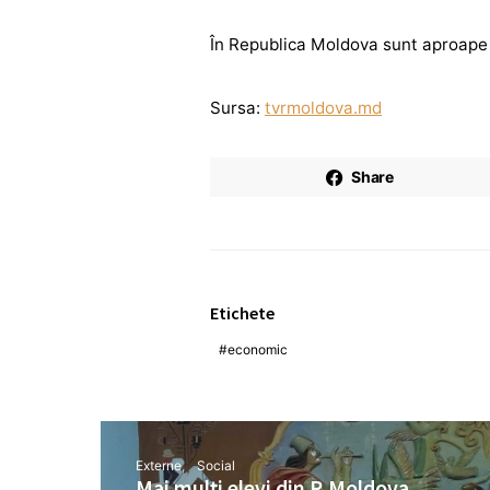
În Republica Moldova sunt aproape 5
Sursa:
tvrmoldova.md
Share
Etichete
economic
Externe
Social
Mai mulți elevi din R.Moldova