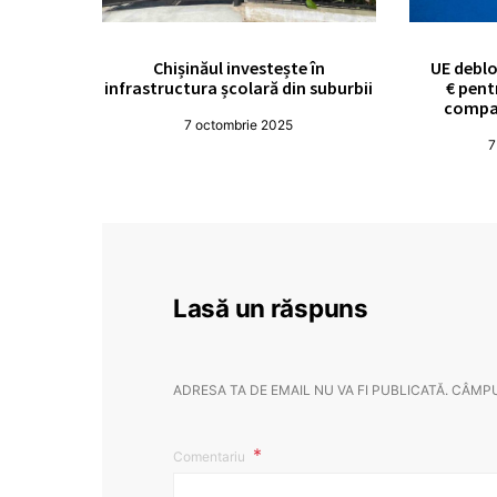
Chișinăul investește în
UE deblo
infrastructura școlară din suburbii
€ pent
compan
7 octombrie 2025
7
Lasă un răspuns
ADRESA TA DE EMAIL NU VA FI PUBLICATĂ.
CÂMPU
Comentariu