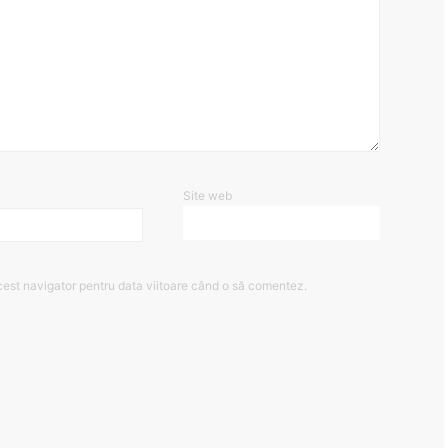
Site web
cest navigator pentru data viitoare când o să comentez.