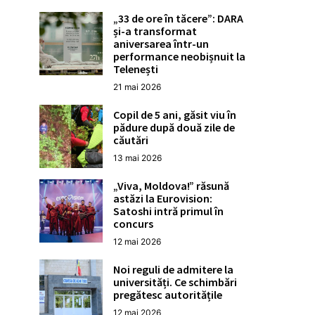
„33 de ore în tăcere”: DARA
și-a transformat
aniversarea într-un
performance neobișnuit la
Telenești
21 mai 2026
Copil de 5 ani, găsit viu în
pădure după două zile de
căutări
13 mai 2026
„Viva, Moldova!” răsună
astăzi la Eurovision:
Satoshi intră primul în
concurs
12 mai 2026
Noi reguli de admitere la
universități. Ce schimbări
pregătesc autoritățile
12 mai 2026