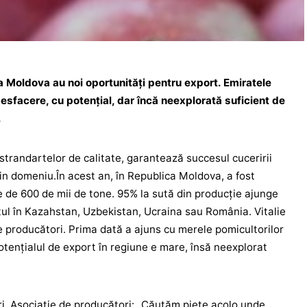
 Moldova au noi oportunităţi pentru export. Emiratele
esfacere, cu potenţial, dar încă neexplorată suficient de
.
 strandartelor de calitate, garantează succesul cuceririi
din domeniu.În acest an, în Republica Moldova, a fost
 de 600 de mii de tone. 95% la sută din producţie ajunge
stul în Kazahstan, Uzbekistan, Ucraina sau România. Vitalie
 producători. Prima dată a ajuns cu merele pomicultorilor
otenţialul de export în regiune e mare, însă neexplorat
, Asociaţie de producători: „Căutăm pieţe acolo unde