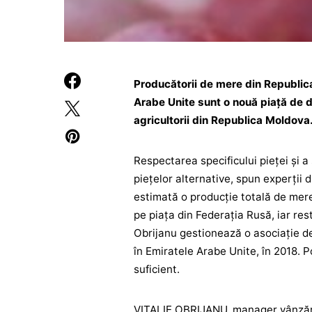
Producătorii de mere din Republica
Arabe Unite sunt o nouă piaţă de d
agricultorii din Republica Moldova
Respectarea specificului pieţei şi a
pieţelor alternative, spun experţii 
estimată o producţie totală de mere
pe piaţa din Federaţia Rusă, iar re
Obrijanu gestionează o asociaţie de
în Emiratele Arabe Unite, în 2018. P
suficient.
VITALIE OBRIJANU, manager vânzări