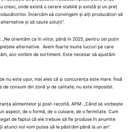
 cresc, unde există o cerere stabilă şi există şi un preţ
roducătorilor. Încercăm să convingem şi alţi producători să
lternative şi să caute soluţii”.
 „Ne orientăm ca în viitor, până în 2025, pentru cel puţin
pieţele alternative. Avem foarte multe lucruri pe care
stăm, aici vorbim de sortiment. Este necesar să ajustăm
be nu este uşor, mai ales că şi concurenţa este mare. Însă
le de consum din zonă şi de calitate, nu este imposibil.
anţa alimentelor şi post-recoltă, APM: „Când se vorbeşte
 un aspect, de o formă, de o culoare, de o fermitate. Cum
legat de faptul că ele trebuie să fie produse în anumite
 Şi atunci noi vom putea să le păstrăm până la un an”.