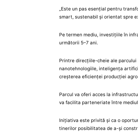
„Este un pas esențial pentru transfo
smart, sustenabil și orientat spre e
Pe termen mediu, investițiile în inf
următorii 5–7 ani.
Printre direcțiile-cheie ale parcului
nanotehnologiile, inteligența artific
creșterea eficienței producției agr
Parcul va oferi acces la infrastruc
va facilita parteneriate între mediu
Inițiativa este privită și ca o oport
tinerilor posibilitatea de a-și const