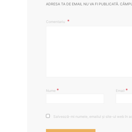
ADRESA TA DE EMAIL NU VA FI PUBLICATĂ.
CÂMPU
Comentariu
*
*
Nume
Email
Salvează-mi numele, emailul și site-ul web în a