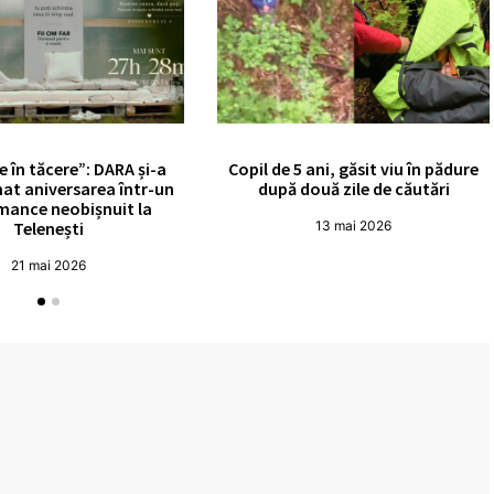
e în tăcere”: DARA și-a
Copil de 5 ani, găsit viu în pădure
at aniversarea într-un
după două zile de căutări
mance neobișnuit la
Telenești
13 mai 2026
21 mai 2026