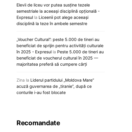
Elevii de liceu vor putea susține tezele
semestriale la aceeași disciplină opțională -
Expresul
la
Liceenii pot alege aceeași
disciplină la teze în ambele semestre
„Voucher Cultural”: peste 5.000 de tineri au
„Viva, Moldova!” răsună astăzi la
Noi reguli de a
beneficiat de sprijin pentru activități culturale
Eurovision: Satoshi intră primul în
universități. Ce
în 2025 - Expresul
la
Peste 5.000 de tineri au
concurs
pregătesc auto
beneficiat de voucherul cultural în 2025 —
majoritatea preferă să cumpere cărți
12 mai 2026
12 mai 20
Zina
la
Liderul partidului „Moldova Mare”
acuză guvernarea de „tiranie”, după ce
conturile i-au fost blocate
Recomandate