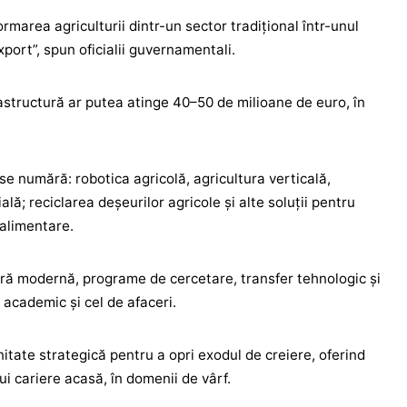
rmarea agriculturii dintr-un sector tradițional într-unul
xport”, spun oficialii guvernamentali.
rastructură ar putea atinge 40–50 de milioane de euro, în
 se numără: robotica agricolă, agricultura verticală,
ială; reciclarea deșeurilor agricole și alte soluții pentru
oalimentare.
tură modernă, programe de cercetare, transfer tehnologic și
l academic și cel de afaceri.
unitate strategică pentru a opri exodul de creiere, oferind
rui cariere acasă, în domenii de vârf.