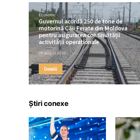
Economic
Guvernul acordă 250 de tone de
motorină Căii Ferate din Moldova
pentru asigurarea continuității
activității operaționale
26 august 2025
Detalii
Știri conexe