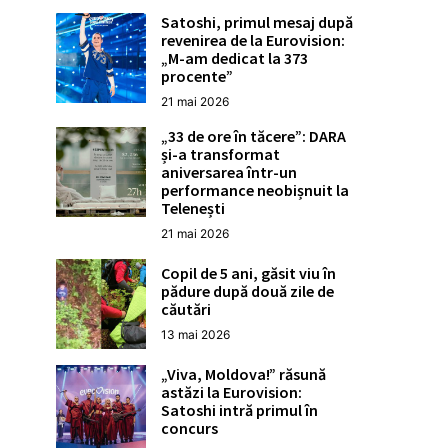
Satoshi, primul mesaj după
revenirea de la Eurovision:
„M-am dedicat la 373
procente”
21 mai 2026
„33 de ore în tăcere”: DARA
și-a transformat
aniversarea într-un
performance neobișnuit la
Telenești
21 mai 2026
Copil de 5 ani, găsit viu în
pădure după două zile de
căutări
13 mai 2026
„Viva, Moldova!” răsună
astăzi la Eurovision:
Satoshi intră primul în
concurs