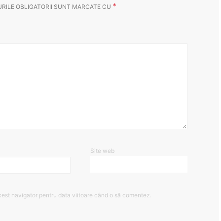
*
RILE OBLIGATORII SUNT MARCATE CU
Site web
cest navigator pentru data viitoare când o să comentez.