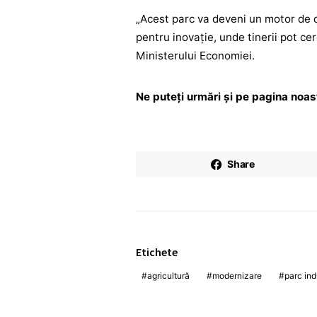
„Acest parc va deveni un motor de d
pentru inovație, unde tinerii pot ce
Ministerului Economiei.
Ne puteți urmări și pe pagina noa
Share
Etichete
agricultură
modernizare
parc ind