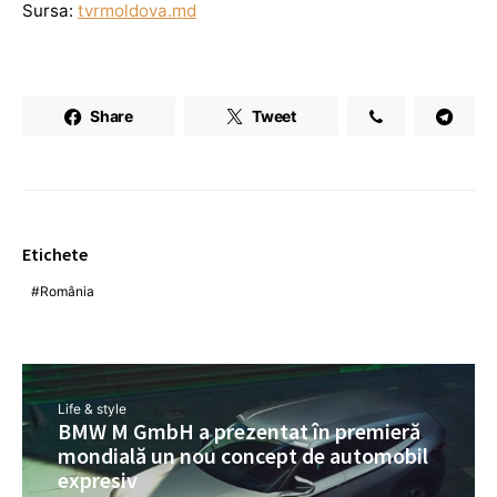
Sursa:
tvrmoldova.md
Share
Tweet
Etichete
România
Life & style
BMW M GmbH a prezentat în premieră
mondială un nou concept de automobil
expresiv