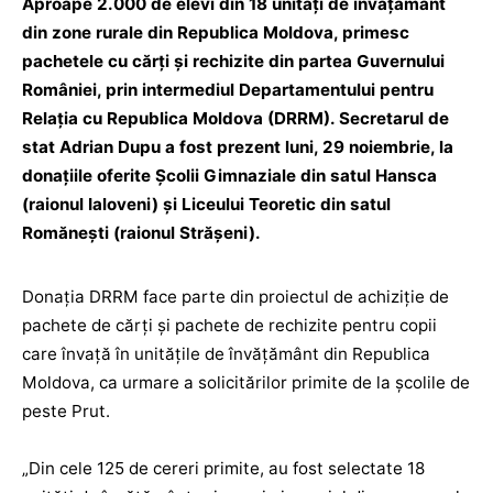
Aproape 2.000 de elevi din 18 unităţi de învăţământ
din zone rurale din Republica Moldova, primesc
pachetele cu cărţi şi rechizite din partea Guvernului
României, prin intermediul Departamentului pentru
Relaţia cu Republica Moldova (DRRM). Secretarul de
stat Adrian Dupu a fost prezent luni, 29 noiembrie, la
donaţiile oferite Şcolii Gimnaziale din satul Hansca
(raionul Ialoveni) şi Liceului Teoretic din satul
Romăneşti (raionul Străşeni).
Donaţia DRRM face parte din proiectul de achiziţie de
pachete de cărţi şi pachete de rechizite pentru copii
care învaţă în unităţile de învăţământ din Republica
Moldova, ca urmare a solicitărilor primite de la şcolile de
peste Prut.
„Din cele 125 de cereri primite, au fost selectate 18