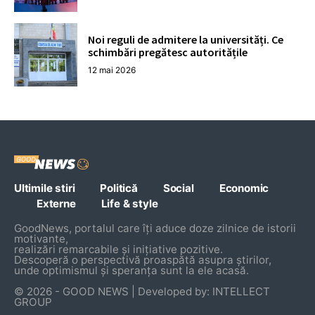
Noi reguli de admitere la universități. Ce
schimbări pregătesc autoritățile
12 mai 2026
Ultimile stiri
Politică
Social
Economic
Externe
Life & style
GoodNews, portalul care îți aduce doze zilnice de istorii
motivante,
realizări remarcabile și inițiative pozitive.
Descoperă o perspectivă proaspătă asupra știrilor,
unde optimismul și speranța sunt la ele acasă.
© 2026 - GOOD NEWS | Developed by: INTELLECT
GROUP