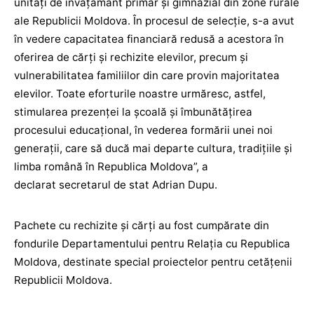
unităţi de învăţământ primar şi gimnazial din zone rurale
ale Republicii Moldova. În procesul de selecţie, s-a avut
în vedere capacitatea financiară redusă a acestora în
oferirea de cărţi şi rechizite elevilor, precum şi
vulnerabilitatea familiilor din care provin majoritatea
elevilor. Toate eforturile noastre urmăresc, astfel,
stimularea prezenţei la şcoală şi îmbunătăţirea
procesului educaţional, în vederea formării unei noi
generaţii, care să ducă mai departe cultura, tradiţiile şi
limba română în Republica Moldova”, a
declarat secretarul de stat Adrian Dupu.
Pachete cu rechizite şi cărţi au fost cumpărate din
fondurile Departamentului pentru Relaţia cu Republica
Moldova, destinate special proiectelor pentru cetăţenii
Republicii Moldova.