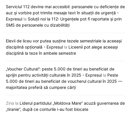
Serviciul 112 devine mai accesibil: persoanele cu deficiențe de
auz și vorbire pot trimite mesaje text în situații de urgență -
Expresul
la
Soluții noi la 112: Urgențele pot fi raportate și prin
SMS de persoanele cu dizabilități
Elevii de liceu vor putea susține tezele semestriale la aceeași
disciplină opțională - Expresul
la
Liceenii pot alege aceeași
disciplină la teze în ambele semestre
„Voucher Cultural”: peste 5.000 de tineri au beneficiat de
sprijin pentru activități culturale în 2025 - Expresul
la
Peste
5.000 de tineri au beneficiat de voucherul cultural în 2025 —
majoritatea preferă să cumpere cărți
Zina
la
Liderul partidului „Moldova Mare” acuză guvernarea de
„tiranie”, după ce conturile i-au fost blocate