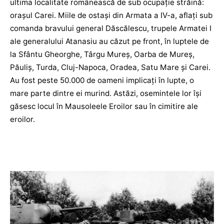
ultima localitate românească de sub ocupaţie străină:
oraşul Carei. Miile de ostași din Armata a IV-a, aflați sub
comanda bravului general Dăscălescu, trupele Armatei I
ale generalului Atanasiu au căzut pe front, în luptele de
la Sfântu Gheorghe, Târgu Mureş, Oarba de Mureş,
Păuliş, Turda, Cluj-Napoca, Oradea, Satu Mare şi Carei.
Au fost peste 50.000 de oameni implicați în lupte, o
mare parte dintre ei murind. Astăzi, osemintele lor își
găsesc locul în Mausoleele Eroilor sau în cimitire ale
eroilor.