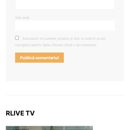
Site web
Salvează-mi numele, emailul și site-ul web în acest
navigator pentru data viitoare când o să comentez.
RLIVE TV