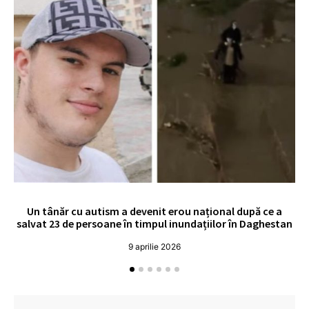
Un tânăr cu autism a devenit erou național după ce a
O 
salvat 23 de persoane în timpul inundațiilor în Daghestan
o
9 aprilie 2026