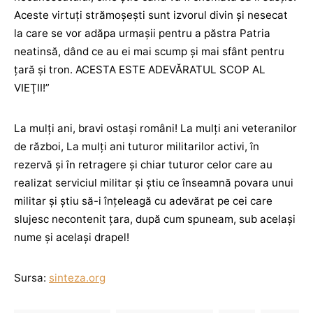
Aceste virtuţi strămoşeşti sunt izvorul divin şi nesecat
la care se vor adăpa urmaşii pentru a păstra Patria
neatinsă, dând ce au ei mai scump şi mai sfânt pentru
ţară şi tron. ACESTA ESTE ADEVĂRATUL SCOP AL
VIEŢII!”
La mulți ani, bravi ostași români! La mulți ani veteranilor
de război, La mulți ani tuturor militarilor activi, în
rezervă și în retragere și chiar tuturor celor care au
realizat serviciul militar și știu ce înseamnă povara unui
militar și știu să-i înțeleagă cu adevărat pe cei care
slujesc necontenit țara, după cum spuneam, sub același
nume și același drapel!
Sursa:
sinteza.org