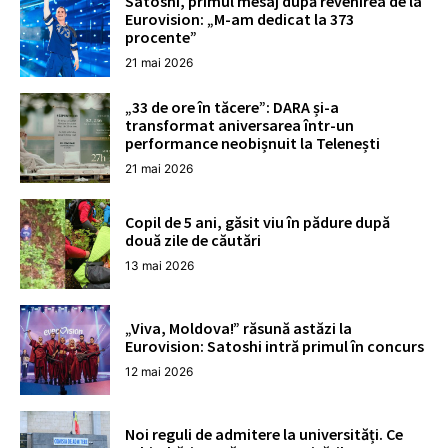
Satoshi, primul mesaj după revenirea de la
Eurovision: „M-am dedicat la 373
procente”
21 mai 2026
„33 de ore în tăcere”: DARA și-a
transformat aniversarea într-un
performance neobișnuit la Telenești
21 mai 2026
Copil de 5 ani, găsit viu în pădure după
două zile de căutări
13 mai 2026
„Viva, Moldova!” răsună astăzi la
Eurovision: Satoshi intră primul în concurs
12 mai 2026
Noi reguli de admitere la universități. Ce