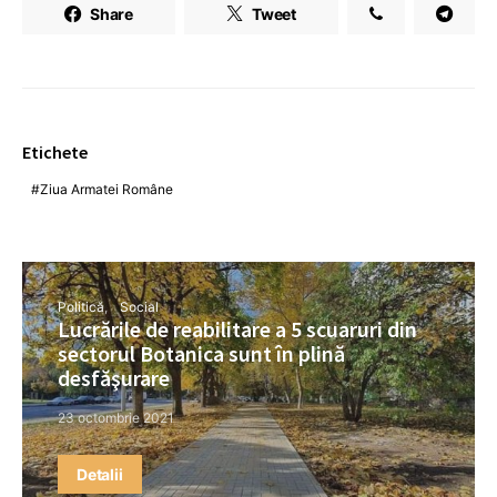
Share
Tweet
Etichete
Ziua Armatei Române
Politică
Social
Lucrările de reabilitare a 5 scuaruri din
sectorul Botanica sunt în plină
desfăşurare
23 octombrie 2021
Detalii