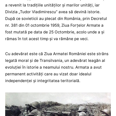
a revenit la tradiţiile unităţilor şi marilor unităţi, iar
Divizia „Tudor Vladimirescu” avea să devină istorie.
După ce sovieticii au plecat din România, prin Decretul
nr. 381 din 01 octombrie 1959, Ziua Forţelor Armate a
fost mutată pe data de 25 Octombrie, acolo unde a și
rămas în tot acest timp și va rămâne pe veci.
Cu adevărat este că Ziua Armatei României este strâns
legată moral și de Transilvania, un adevărat leagăn al
evoluției în istorie a neamului nostru. Armata a avut
permanent activități care au vizat doar idealul
independenței și integritatea teritorială.