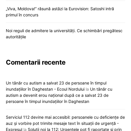
„Viva, Moldova!” răsună astăzi la Eurovision: Satoshi intră
primul în concurs
Noi reguli de admitere la universități. Ce schimbări pregătesc
autoritățile
Comentarii recente
Un tânăr cu autism a salvat 23 de persoane în timpul
inundațiilor în Daghestan - Ecoul Nordului
la
Un tânăr cu
autism a devenit erou național după ce a salvat 23 de
persoane în timpul inundațiilor în Daghestan
Serviciul 112 devine mai accesibil: persoanele cu deficiențe de
auz și vorbire pot trimite mesaje text în situații de urgență -
Expresul
la
Soluții noi la 112: Urgențele pot fi raportate și prin