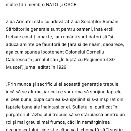
multe țări membre NATO și OSCE.
Ziua Armatei este cu adevărat Ziua Soldaților Români!
Sărbătorile generale sunt pentru oameni, însă eroii
trebuie cinstiți aparte, iar românii sunt datori să își
aducă aminte de făuritorii de țară și de neam, deoarece,
așa cum spunea locotenent Colonelul Corneliu
Calotescu în jurnalul său „În luptă cu Regimentul 30
Muscel”, jurnal editat în 1929:
„Prin munca şi sacrificiul ei această generaţie trebuie
încă să se afirme, iar cei ce vor urma să sprijine faptele
ei cele bune, după cum ea s-a sprijinit şi s-a inspirat din
faptele bune ale înaintaşilor ei. Sufletul ei purificat în
purgatoriul războiului trebuie să se stăruiască pentru un
rol şi mai greu şi mai frumos, căci în nemărginirea
necunoscutului, cine ştie când va fi chemată să îl susţie.