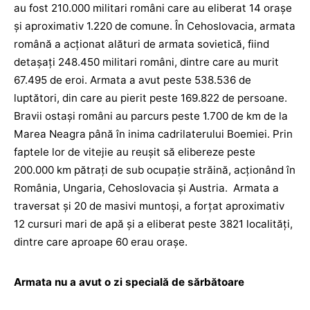
au fost 210.000 militari români care au eliberat 14 oraşe
şi aproximativ 1.220 de comune. În Cehoslovacia, armata
română a acționat alături de armata sovietică, fiind
detașați 248.450 militari români, dintre care au murit
67.495 de eroi. Armata a avut peste 538.536 de
luptători, din care au pierit peste 169.822 de persoane.
Bravii ostași români au parcurs peste 1.700 de km de la
Marea Neagra până în inima cadrilaterului Boemiei. Prin
faptele lor de vitejie au reușit să elibereze peste
200.000 km pătraţi de sub ocupaţie străină, acționând în
România, Ungaria, Cehoslovacia și Austria. Armata a
traversat și 20 de masivi muntoşi, a forţat aproximativ
12 cursuri mari de apă şi a eliberat peste 3821 localităţi,
dintre care aproape 60 erau orașe.
Armata nu a avut o zi specială de sărbătoare