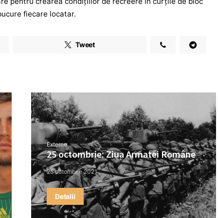
e pentru crearea condiţiilor de recreere în curţile de bloc
bucure fiecare locatar.
Tweet
Externe
25 octombrie: Ziua Armatei Române
25 octombrie 2021
Detalii