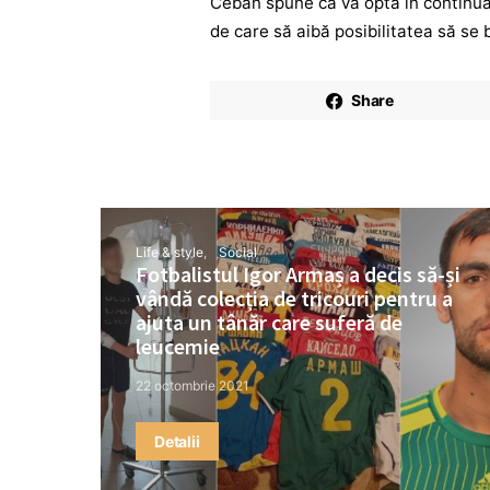
Ceban spune că va opta în continuar
de care să aibă posibilitatea să se 
Share
Life & style
Social
Fotbalistul Igor Armaș a decis să-și
vândă colecția de tricouri pentru a
ajuta un tânăr care suferă de
leucemie
22 octombrie 2021
Detalii