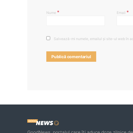
*
*
Nume
Email
Salvează-mi numele, emailul și site-ul web în a
GoodNews, portalul care îți aduce doze zilnice de 