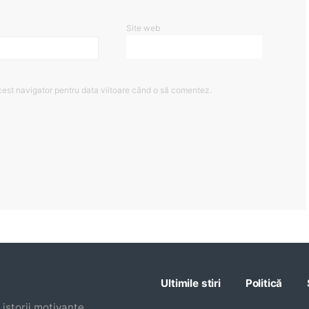
Site web
cest navigator pentru data viitoare când o să comentez.
Ultimile stiri
Politică
istorii motivante,