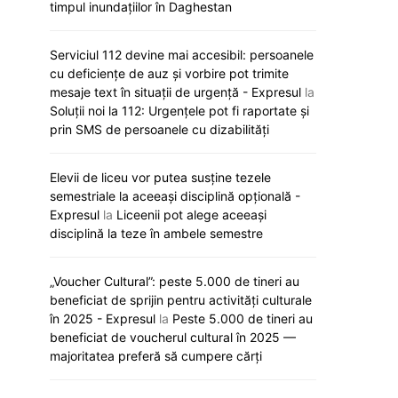
timpul inundațiilor în Daghestan
Serviciul 112 devine mai accesibil: persoanele
cu deficiențe de auz și vorbire pot trimite
mesaje text în situații de urgență - Expresul
la
Soluții noi la 112: Urgențele pot fi raportate și
prin SMS de persoanele cu dizabilități
Elevii de liceu vor putea susține tezele
semestriale la aceeași disciplină opțională -
Expresul
la
Liceenii pot alege aceeași
disciplină la teze în ambele semestre
„Voucher Cultural”: peste 5.000 de tineri au
„Viva, Moldova!” răsună astăzi la
Noi reguli de a
beneficiat de sprijin pentru activități culturale
Eurovision: Satoshi intră primul în
universități. Ce
în 2025 - Expresul
la
Peste 5.000 de tineri au
concurs
pregătesc auto
beneficiat de voucherul cultural în 2025 —
majoritatea preferă să cumpere cărți
12 mai 2026
12 mai 20