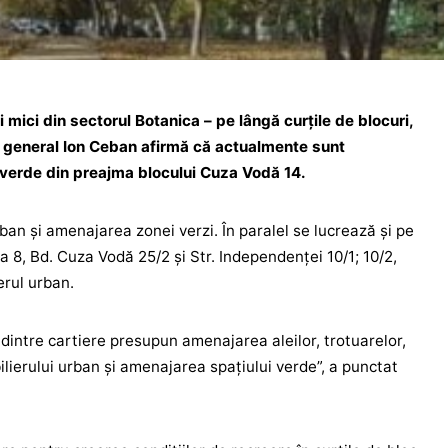
i mici din sectorul Botanica – pe lângă curțile de blocuri,
l general Ion Ceban afirmă că actualmente sunt
 verde din preajma blocului Cuza Vodă 14.
ban şi amenajarea zonei verzi. În paralel se lucrează şi pe
a 8, Bd. Cuza Vodă 25/2 și Str. Independenței 10/1; 10/2,
erul urban.
 dintre cartiere presupun amenajarea aleilor, trotuarelor,
ilierului urban şi amenajarea spaţiului verde”, a punctat