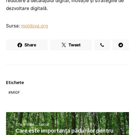
reducere a decalajului digital, inovație și strategiile de
dezvoltare digitală.
Sursa:
moldova.org
Share
Tweet
Etichete
MIGF
Life & style
Social
Care este importanța pădurilor pentru