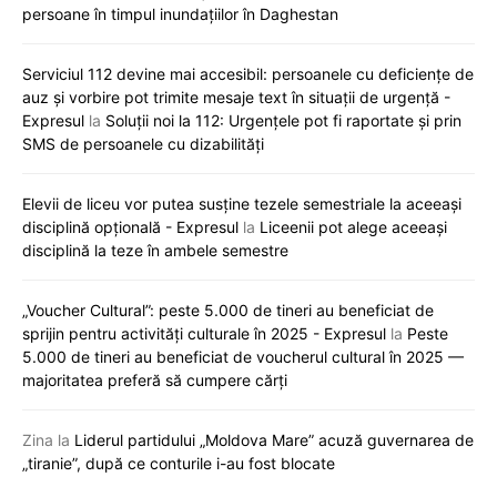
persoane în timpul inundațiilor în Daghestan
Serviciul 112 devine mai accesibil: persoanele cu deficiențe de
auz și vorbire pot trimite mesaje text în situații de urgență -
Expresul
la
Soluții noi la 112: Urgențele pot fi raportate și prin
SMS de persoanele cu dizabilități
Elevii de liceu vor putea susține tezele semestriale la aceeași
disciplină opțională - Expresul
la
Liceenii pot alege aceeași
disciplină la teze în ambele semestre
„Voucher Cultural”: peste 5.000 de tineri au beneficiat de
sprijin pentru activități culturale în 2025 - Expresul
la
Peste
5.000 de tineri au beneficiat de voucherul cultural în 2025 —
majoritatea preferă să cumpere cărți
Zina
la
Liderul partidului „Moldova Mare” acuză guvernarea de
„tiranie”, după ce conturile i-au fost blocate