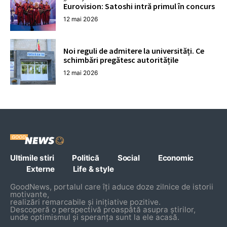
Eurovision: Satoshi intră primul în concurs
12 mai 2026
Noi reguli de admitere la universități. Ce
schimbări pregătesc autoritățile
12 mai 2026
Ultimile stiri
Politică
Social
Economic
Externe
Life & style
GoodNews, portalul care îți aduce doze zilnice de istorii
motivante,
realizări remarcabile și inițiative pozitive.
Descoperă o perspectivă proaspătă asupra știrilor,
unde optimismul și speranța sunt la ele acasă.