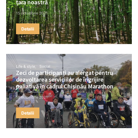
țara noastră
15 octombrie 2021
Detalii
Life & style
Social
Zeci de participanți au alergat pentru
dezvoltarea serviciilor de îngrijire
paliativă în cadrul Chișinău Marathon
18 octombrie 2021
Detalii