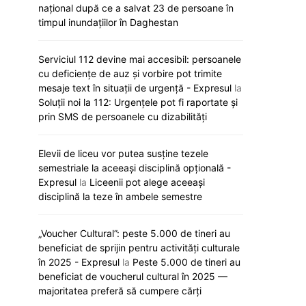
național după ce a salvat 23 de persoane în
timpul inundațiilor în Daghestan
Serviciul 112 devine mai accesibil: persoanele
cu deficiențe de auz și vorbire pot trimite
mesaje text în situații de urgență - Expresul
la
Soluții noi la 112: Urgențele pot fi raportate și
prin SMS de persoanele cu dizabilități
Elevii de liceu vor putea susține tezele
semestriale la aceeași disciplină opțională -
Expresul
la
Liceenii pot alege aceeași
disciplină la teze în ambele semestre
„Voucher Cultural”: peste 5.000 de tineri au
„Viva, Moldova!” răsună astăzi la
Noi reguli de a
beneficiat de sprijin pentru activități culturale
Eurovision: Satoshi intră primul în
universități. Ce
în 2025 - Expresul
la
Peste 5.000 de tineri au
concurs
pregătesc auto
beneficiat de voucherul cultural în 2025 —
majoritatea preferă să cumpere cărți
12 mai 2026
12 mai 20