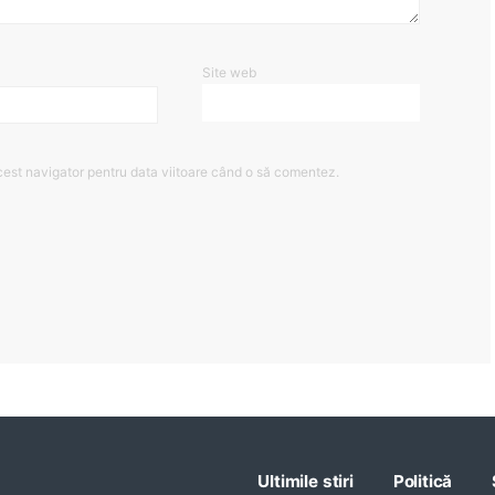
Site web
cest navigator pentru data viitoare când o să comentez.
Ultimile stiri
Politică