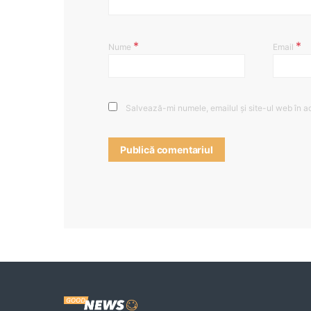
*
*
Nume
Email
Salvează-mi numele, emailul și site-ul web în a