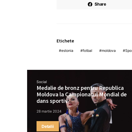
Share
Etichete
estonia
fotbal
moldova
Spo
Social
Medalie de bronz pentru Republica
Moldova la Campionatul Mondial de
dans sportiv
28 martie 2024
Detalii