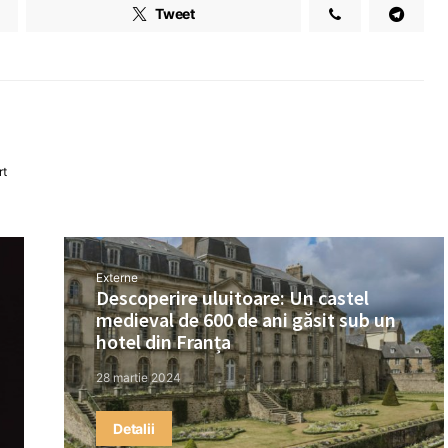
Tweet
rt
Externe
Descoperire uluitoare: Un castel
medieval de 600 de ani găsit sub un
hotel din Franța
28 martie 2024
Detalii