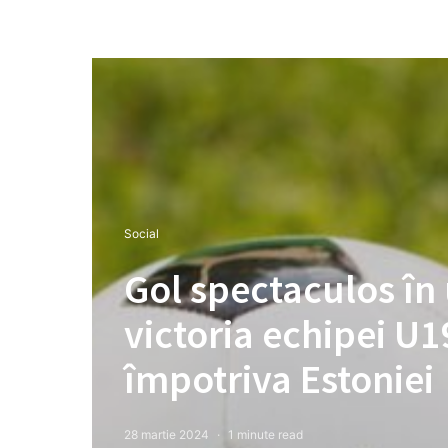
Social
Gol spectaculos în
victoria echipei U
împotriva Estoniei
28 martie 2024
1 minute read