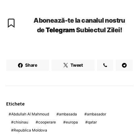
Abonează-te la canalul nostru
de
Telegram
Subiectul Zilei!
Share
Tweet
Etichete
Abdullah Al Mahmoud
ambasada
ambasador
chisinau
cooperare
europa
qatar
Republica Moldova