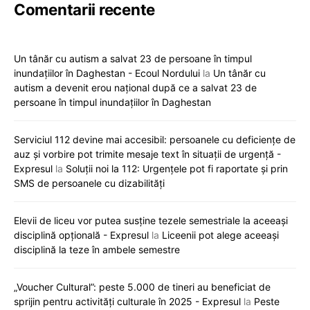
Comentarii recente
Un tânăr cu autism a salvat 23 de persoane în timpul
inundațiilor în Daghestan - Ecoul Nordului
la
Un tânăr cu
autism a devenit erou național după ce a salvat 23 de
persoane în timpul inundațiilor în Daghestan
Serviciul 112 devine mai accesibil: persoanele cu deficiențe de
auz și vorbire pot trimite mesaje text în situații de urgență -
Expresul
la
Soluții noi la 112: Urgențele pot fi raportate și prin
SMS de persoanele cu dizabilități
Elevii de liceu vor putea susține tezele semestriale la aceeași
disciplină opțională - Expresul
la
Liceenii pot alege aceeași
disciplină la teze în ambele semestre
„Voucher Cultural”: peste 5.000 de tineri au beneficiat de
sprijin pentru activități culturale în 2025 - Expresul
la
Peste