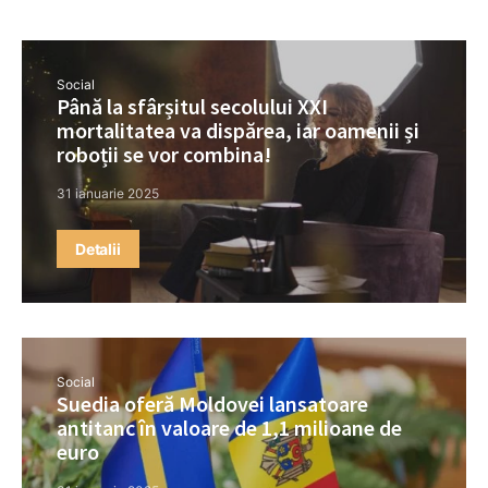
Social
Până la sfârșitul secolului XXI
mortalitatea va dispărea, iar oamenii și
roboții se vor combina!
31 ianuarie 2025
Detalii
Social
Suedia oferă Moldovei lansatoare
antitanc în valoare de 1,1 milioane de
euro