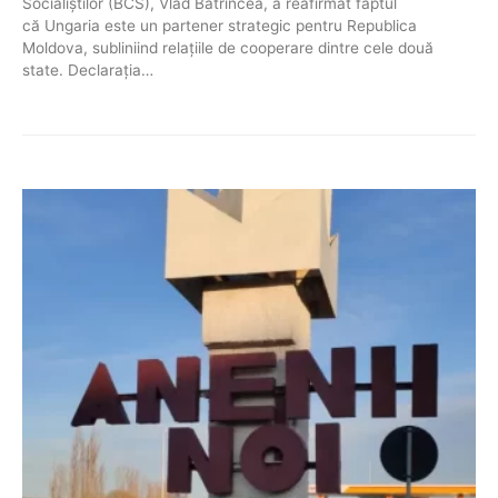
Socialiștilor (BCS), Vlad Batrîncea, a reafirmat faptul
că Ungaria este un partener strategic pentru Republica
Moldova, subliniind relațiile de cooperare dintre cele două
state. Declarația…