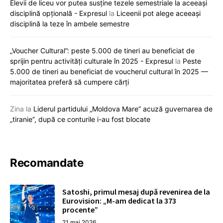
Elevii de liceu vor putea susține tezele semestriale la aceeași
disciplină opțională - Expresul
la
Liceenii pot alege aceeași
disciplină la teze în ambele semestre
„Voucher Cultural”: peste 5.000 de tineri au beneficiat de
sprijin pentru activități culturale în 2025 - Expresul
la
Peste
5.000 de tineri au beneficiat de voucherul cultural în 2025 —
majoritatea preferă să cumpere cărți
Zina
la
Liderul partidului „Moldova Mare” acuză guvernarea de
„tiranie”, după ce conturile i-au fost blocate
Recomandate
Satoshi, primul mesaj după revenirea de la
Eurovision: „M-am dedicat la 373
procente”
21 mai 2026