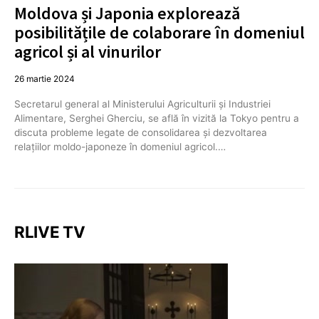
Moldova și Japonia explorează
posibilitățile de colaborare în domeniul
agricol și al vinurilor
26 martie 2024
Secretarul general al Ministerului Agriculturii şi Industriei
Alimentare, Serghei Gherciu, se află în vizită la Tokyo pentru a
discuta probleme legate de consolidarea şi dezvoltarea
relaţiilor moldo-japoneze în domeniul agricol.…
RLIVE TV