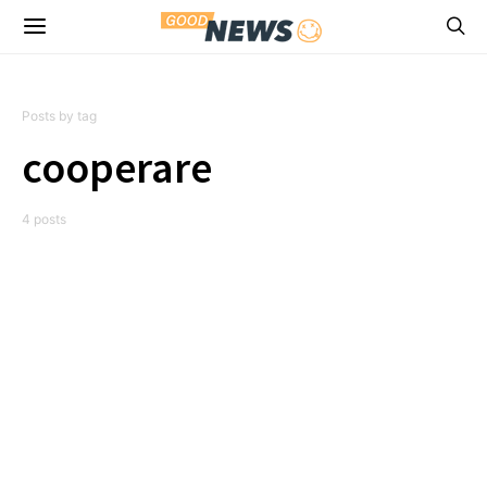
Posts by tag
cooperare
4 posts