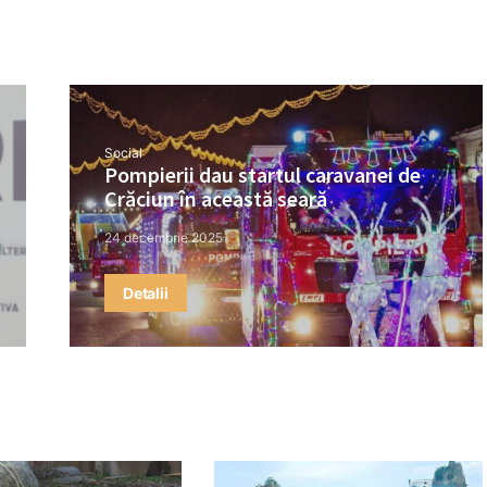
Social
Pompierii dau startul caravanei de
Crăciun în această seară
24 decembrie 2025
Detalii