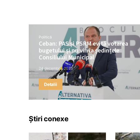
Politică
Ceban: PAS și PSRM evită votarea
bugetului și nu vin la ședințele
Consiliului Municipal
24 decembrie 2025
Detalii
Știri conexe