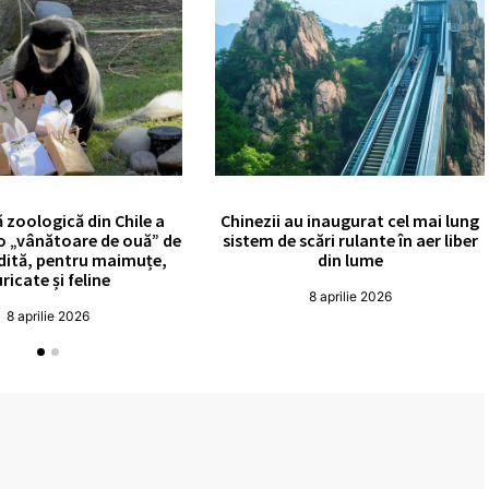
 zoologică din Chile a
Chinezii au inaugurat cel mai lung
o „vânătoare de ouă” de
sistem de scări rulante în aer liber
edită, pentru maimuțe,
din lume
ricate și feline
8 aprilie 2026
8 aprilie 2026