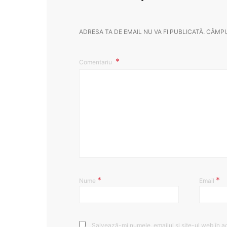
ADRESA TA DE EMAIL NU VA FI PUBLICATĂ.
CÂMPU
Comentariu
*
*
Nume
Email
Salvează-mi numele, emailul și site-ul web în a