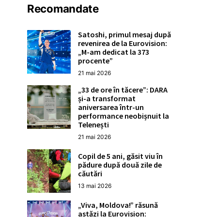
Recomandate
Satoshi, primul mesaj după
revenirea de la Eurovision:
„M-am dedicat la 373
procente”
21 mai 2026
„33 de ore în tăcere”: DARA
și-a transformat
aniversarea într-un
performance neobișnuit la
Telenești
21 mai 2026
Copil de 5 ani, găsit viu în
pădure după două zile de
căutări
13 mai 2026
„Viva, Moldova!” răsună
astăzi la Eurovision: