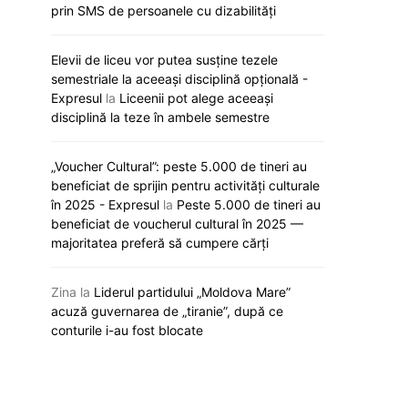
prin SMS de persoanele cu dizabilități
Elevii de liceu vor putea susține tezele
semestriale la aceeași disciplină opțională -
Expresul
la
Liceenii pot alege aceeași
disciplină la teze în ambele semestre
„Voucher Cultural”: peste 5.000 de tineri au
Finlanda rămâne cea mai fericită
Record mondial în 
beneficiat de sprijin pentru activități culturale
țară din lume pentru al nouălea an
5.000 de oameni au 
în 2025 - Expresul
la
Peste 5.000 de tineri au
consecutiv
mare tricou de fotba
beneficiat de voucherul cultural în 2025 —
majoritatea preferă să cumpere cărți
23 martie 2026
23 martie 
Zina
la
Liderul partidului „Moldova Mare”
acuză guvernarea de „tiranie”, după ce
conturile i-au fost blocate