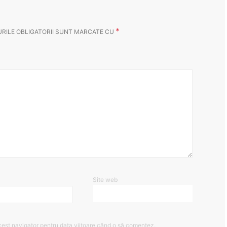
*
RILE OBLIGATORII SUNT MARCATE CU
Site web
cest navigator pentru data viitoare când o să comentez.