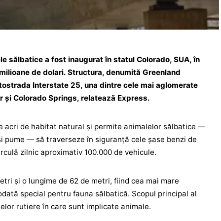
e sălbatice a fost inaugurat în statul Colorado, SUA, în
 milioane de dolari. Structura, denumită Greenland
tostrada Interstate 25, una dintre cele mai aglomerate
er și Colorado Springs, relatează Express.
acri de habitat natural și permite animalelor sălbatice —
 și pume — să traverseze în siguranță cele șase benzi de
irculă zilnic aproximativ 100.000 de vehicule.
etri și o lungime de 62 de metri, fiind cea mai mare
odată special pentru fauna sălbatică. Scopul principal al
elor rutiere în care sunt implicate animale.