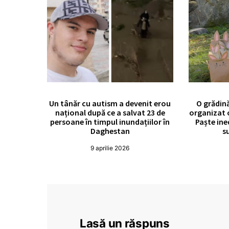
Un tânăr cu autism a devenit erou
O grădină
național după ce a salvat 23 de
organizat 
persoane în timpul inundațiilor în
Paște in
Daghestan
su
9 aprilie 2026
Lasă un răspuns