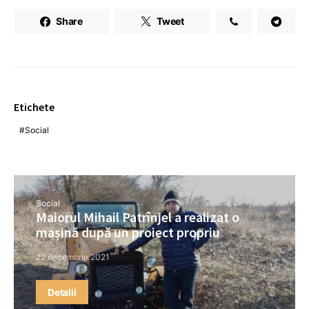
Share
Tweet
Etichete
Social
Social
Maiorul Mihail Patrînjel a realizat o
mașină după un proiect propriu
22 decembrie 2021
Detalii