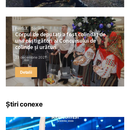
Politică
Social
Corpul de deputați a fost colindat de
unii câștigători ai Concursului de
colinde și urături
23 decembrie 2021
Detalii
Știri conexe