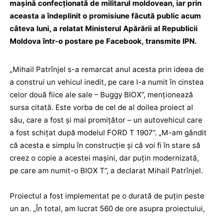
mașină confecționată de militarul moldovean, iar prin
aceasta a îndeplinit o promisiune făcută public acum
câteva luni, a relatat Ministerul Apărării al Republicii
Moldova într-o postare pe Facebook, transmite IPN.
„Mihail Patrînjel s-a remarcat anul acesta prin ideea de
a construi un vehicul inedit, pe care l-a numit în cinstea
celor două fiice ale sale – Buggy BIOX”, menționează
sursa citată. Este vorba de cel de al doilea proiect al
său, care a fost și mai promițător – un autovehicul care
a fost schițat după modelul FORD T 1907”. „M-am gândit
că acesta e simplu în construcție și că voi fi în stare să
creez o copie a acestei mașini, dar puțin modernizată,
pe care am numit-o BIOX T”, a declarat Mihail Patrînjel.
Proiectul a fost implementat pe o durată de puțin peste
un an. „În total, am lucrat 560 de ore asupra proiectului,