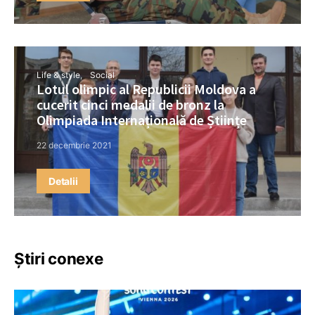
Life & style
Social
Lotul olimpic al Republicii Moldova a
cucerit cinci medalii de bronz la
Olimpiada Internațională de Științe
22 decembrie 2021
Detalii
Știri conexe