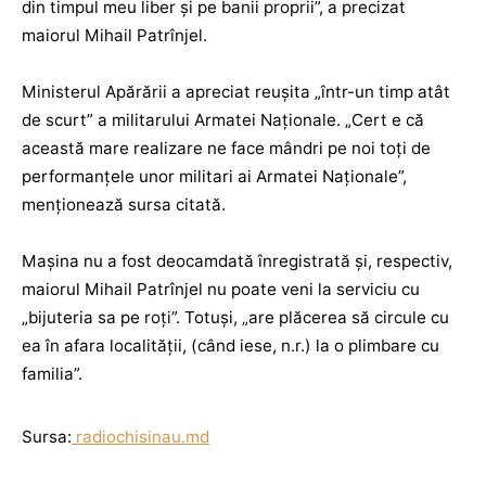
din timpul meu liber și pe banii proprii”, a precizat
maiorul Mihail Patrînjel.
Ministerul Apărării a apreciat reușita „într-un timp atât
de scurt” a militarului Armatei Naționale. „Cert e că
această mare realizare ne face mândri pe noi toți de
performanțele unor militari ai Armatei Naționale”,
menționează sursa citată.
Mașina nu a fost deocamdată înregistrată și, respectiv,
maiorul Mihail Patrînjel nu poate veni la serviciu cu
„bijuteria sa pe roți”. Totuși, „are plăcerea să circule cu
ea în afara localității, (când iese, n.r.) la o plimbare cu
familia”.
Sursa:
radiochisinau.md