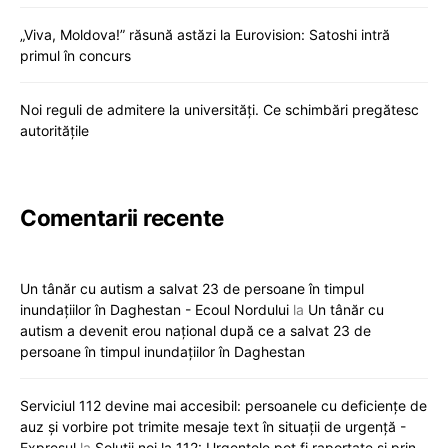
„Viva, Moldova!” răsună astăzi la Eurovision: Satoshi intră
primul în concurs
Noi reguli de admitere la universități. Ce schimbări pregătesc
autoritățile
Comentarii recente
Un tânăr cu autism a salvat 23 de persoane în timpul
inundațiilor în Daghestan - Ecoul Nordului
la
Un tânăr cu
autism a devenit erou național după ce a salvat 23 de
persoane în timpul inundațiilor în Daghestan
Serviciul 112 devine mai accesibil: persoanele cu deficiențe de
auz și vorbire pot trimite mesaje text în situații de urgență -
Expresul
la
Soluții noi la 112: Urgențele pot fi raportate și prin