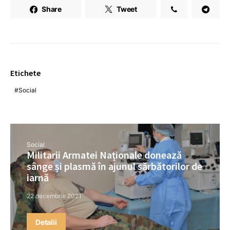
Share
Tweet
Etichete
Social
Social
Militarii Armatei Naționale donează
sânge și plasmă în ajunul sărbătorilor de
iarnă
22 decembrie 2021
Detalii