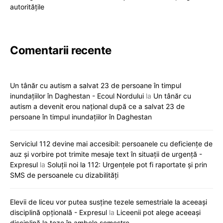
autoritățile
Comentarii recente
Un tânăr cu autism a salvat 23 de persoane în timpul
inundațiilor în Daghestan - Ecoul Nordului
la
Un tânăr cu
autism a devenit erou național după ce a salvat 23 de
persoane în timpul inundațiilor în Daghestan
Serviciul 112 devine mai accesibil: persoanele cu deficiențe de
auz și vorbire pot trimite mesaje text în situații de urgență -
Expresul
la
Soluții noi la 112: Urgențele pot fi raportate și prin
SMS de persoanele cu dizabilități
Elevii de liceu vor putea susține tezele semestriale la aceeași
disciplină opțională - Expresul
la
Liceenii pot alege aceeași
disciplină la teze în ambele semestre