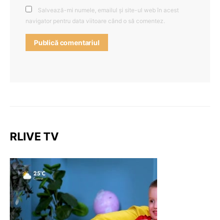
Salvează-mi numele, emailul și site-ul web în acest
navigator pentru data viitoare când o să comentez.
RLIVE TV