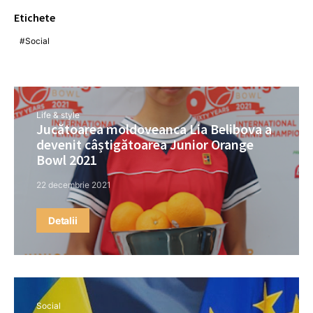
Etichete
Social
Life & style
Jucătoarea moldoveanca Lia Belibova a
devenit câștigătoarea Junior Orange
Bowl 2021
22 decembrie 2021
Detalii
Social