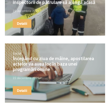
inspectorii de patrulare să ajungă acasă
22 decembrie 2021
Detalii
Social
Începând cu ziua de mâine, apostilarea
actelor va avea loc în baza unei
programări online
22 decembrie 2021
Detalii