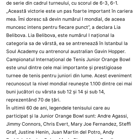
de serie din cadrul turneului, cu scorul de 6-3, 6-1.
„Această victorie este un pas foarte important în cariera
mea. Îmi doresc să devin numărul I mondial, de aceea
muncesc intens pentru fiecare punct”, a declara Lia
Belibova. Lia Belibova, este numărul I național la
categoria sa de vârstă, ea se antrenează în Istanbul la
Soul Academy cu antrenorul australian Gavin Hopper.
Campionatul Internațional de Tenis Junior Orange Bowl
este unul dintre cele mai importante și prestigioase
turnee de tenis pentru juniori din lume. Acest eveniment
recunoscut la nivel mondial reunește 1.100 dintre cei mai
buni jucători cu vârsta sub 12 și 14 și sub 14,
reprezentând 70 de țări.
În ultimii 60 de ani, legendele tenisului care au
participat și la Junior Orange Bowl sunt: Andre Agassi,
Jimmy Connors, Chris Evert, Mary Joe Fernandez, Steffi
Graf, Justine Henin, Juan Martin del Potro, Andy