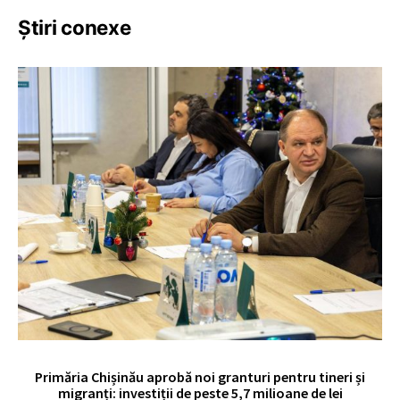
Știri conexe
Primăria Chișinău aprobă noi granturi pentru tineri și
UE
migranți: investiții de peste 5,7 milioane de lei