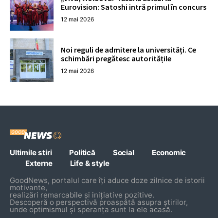
Eurovision: Satoshi intră primul în concurs
12 mai 2026
Noi reguli de admitere la universități. Ce
schimbări pregătesc autoritățile
12 mai 2026
Ultimile stiri
Politică
Social
Economic
Externe
Life & style
GoodNews, portalul care îți aduce doze zilnice de istorii
motivante,
realizări remarcabile și inițiative pozitive.
Descoperă o perspectivă proaspătă asupra știrilor,
unde optimismul și speranța sunt la ele acasă.