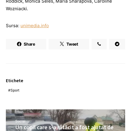
Roddick, Monica Seles, Maria Sharapova, Caroline
Wozniacki.
Sursa:
unimedia.info
Share
Tweet
Etichete
Sport
Social
Un copil care s-a rătăcit a fost ajutat de