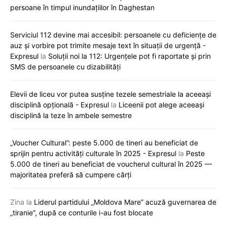
persoane în timpul inundațiilor în Daghestan
Serviciul 112 devine mai accesibil: persoanele cu deficiențe de
auz și vorbire pot trimite mesaje text în situații de urgență -
Expresul
la
Soluții noi la 112: Urgențele pot fi raportate și prin
SMS de persoanele cu dizabilități
Elevii de liceu vor putea susține tezele semestriale la aceeași
disciplină opțională - Expresul
la
Liceenii pot alege aceeași
disciplină la teze în ambele semestre
„Voucher Cultural”: peste 5.000 de tineri au beneficiat de
sprijin pentru activități culturale în 2025 - Expresul
la
Peste
5.000 de tineri au beneficiat de voucherul cultural în 2025 —
majoritatea preferă să cumpere cărți
Zina
la
Liderul partidului „Moldova Mare” acuză guvernarea de
„tiranie”, după ce conturile i-au fost blocate