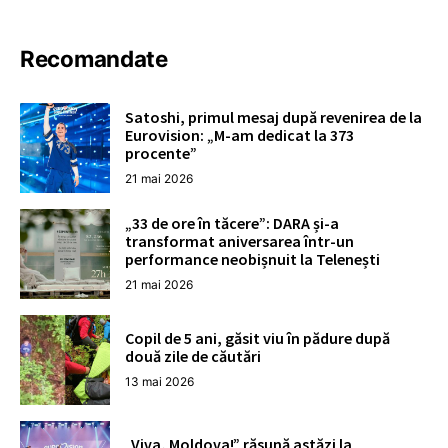
Recomandate
Satoshi, primul mesaj după revenirea de la
Eurovision: „M-am dedicat la 373
procente”
21 mai 2026
„33 de ore în tăcere”: DARA și-a
transformat aniversarea într-un
performance neobișnuit la Telenești
21 mai 2026
Copil de 5 ani, găsit viu în pădure după
două zile de căutări
13 mai 2026
„Viva, Moldova!” răsună astăzi la