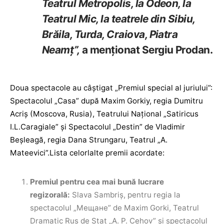
Teatrul Metropolis, la Odeon, la
Teatrul Mic, la teatrele din Sibiu,
Brăila, Turda, Craiova, Piatra
Neamț”,
a menționat Sergiu Prodan.
Doua spectacole au câștigat „Premiul special al juriului”:
Spectacolul „Casa” după Maxim Gorkiy, regia Dumitru
Acriș (Moscova, Rusia), Teatrului Național „Satiricus
I.L.Caragiale” și Spectacolul „Destin” de Vladimir
Beșleagă, regia Dana Strungaru, Teatrul „A.
Mateevici”.Lista celorlalte premii acordate:
Premiul pentru cea mai bună lucrare
regizorală:
Slava Sambriș, pentru regia la
spectacolul „Мещане” de Maxim Gorki, Teatrul
Dramatic Rus de Stat „A. P. Cehov” și spectacolul