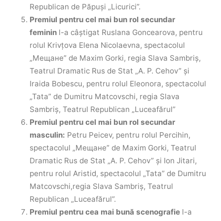
Republican de Păpuși „Licurici”.
Premiul pentru cel mai bun rol secundar
feminin
l-a câștigat Ruslana Goncearova, pentru
rolul Krivțova Elena Nicolaevna, spectacolul
„Мещане” de Maxim Gorki, regia Slava Sambriş,
Teatrul Dramatic Rus de Stat „A. P. Cehov” și
Iraida Bobescu, pentru rolul Eleonora, spectacolul
„Tata” de Dumitru Matcovschi, regia Slava
Sambriş, Teatrul Republican „Luceafărul”
Premiul pentru cel mai bun rol secundar
masculin:
Petru Peicev, pentru rolul Percihin,
spectacolul „Мещане” de Maxim Gorki, Teatrul
Dramatic Rus de Stat „A. P. Cehov” și Ion Jitari,
pentru rolul Aristid, spectacolul „Tata” de Dumitru
Matcovschi,regia Slava Sambriş, Teatrul
Republican „Luceafărul”.
Premiul pentru cea mai bună scenografie
l-a