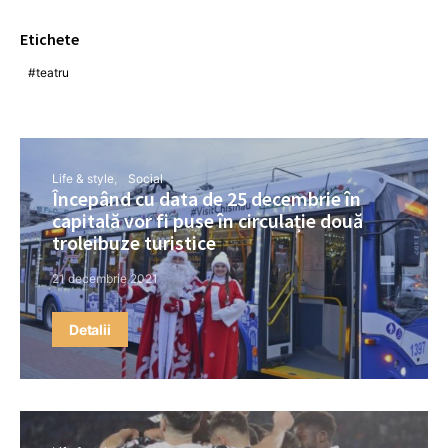
Etichete
teatru
Life & style
Social
Începând cu data de 25 decembrie în
capitală vor fi puse în circulație două
troleibuze turistice
21 decembrie 2021
Detalii