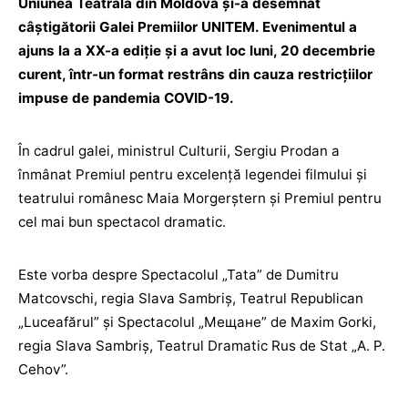
Uniunea Teatrală din Moldova și-a desemnat
câștigătorii Galei Premiilor UNITEM. Evenimentul a
ajuns la a XX-a ediție și a avut loc luni, 20 decembrie
curent, într-un format restrâns din cauza restricțiilor
impuse de pandemia COVID-19.
În cadrul galei, ministrul Culturii, Sergiu Prodan a
înmânat Premiul pentru excelență legendei filmului și
teatrului românesc Maia Morgerștern și Premiul pentru
cel mai bun spectacol dramatic.
Este vorba despre Spectacolul „Tata” de Dumitru
Matcovschi, regia Slava Sambriş, Teatrul Republican
„Luceafărul” și Spectacolul „Мещане” de Maxim Gorki,
regia Slava Sambriş, Teatrul Dramatic Rus de Stat „A. P.
Cehov”.