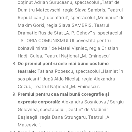
obținut Adrian Suruceanu, spectacolul „Tata” de
Dumitru Matcovschi, regia Slava Sambriş, Teatrul
Republican „Luceafărul”, spectacolul „Мещане” de
Maxim Gorki, regia Slava SAMBRIȘ, Teatrul
Dramatic Rus de Stat „A. P. Cehov” și spectacolul
“ISTORIA COMUNISMULUI povestită pentru
bolnavii mintal“ de Matei Vişniec, regia Cristian
Hadji Culea, Teatrul Național „M. Eminescu”
De premiul pentru cele mai bune costume
teatrale:
Tatiana Popescu, spectacolul „Hamlet în
sos picant” după Aldo Nicolaj, regia Alexandru
Cozub, Teatrul Național „M. Eminescu”.
Premiul pentru cea mai bună coregrafie și
expresie corporală:
Alexandra Soșnicova / Sergiu
Golovnea, spectacolul „Destin” de Vladimir
Beșleagă, regia Dana Strungaru, Teatrul „A.
Mateevici”.