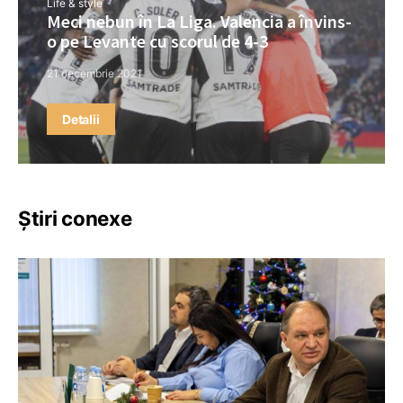
Life & style
Meci nebun în La Liga. Valencia a învins-
o pe Levante cu scorul de 4-3
21 decembrie 2021
Detalii
Știri conexe