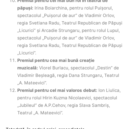
Premiul pentru cel mai bun rol în teatrul de
păpuşi:
Irina Boiarchina, pentru rolul Puișorul,
spectacolul „Puișorul de aur” de Vladimir Orlov,
regia Svetlana Radu, Teatrul Republican de Păpuși
„Licurici” și Arcadie Strungaru, pentru rolul Lupul,
spectacolul „Puișorul de aur” de Vladimir Orlov,
regia Svetlana Radu, Teatrul Republican de Păpuși
„Licurici”.
Premiul pentru cea mai bună creaţie
muzicală:
Viorel Burlacu, spectacolul „Destin” de
Vladimir Beșleagă, regia Dana Strungaru, Teatrul
„A. Mateevici”.
Premiul pentru cel mai valoros debut:
Ion Liulica,
pentru rolul Hirin Kuzma Nicolaevici, spectacolul
„Jubileul” de A.P.Cehov, regia Slava Sambriș,
Teatrul „A. Mateevici”.