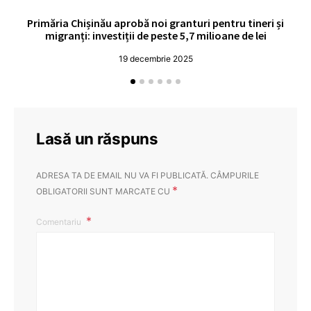
Primăria Chișinău aprobă noi granturi pentru tineri și
UE
migranți: investiții de peste 5,7 milioane de lei
19 decembrie 2025
Lasă un răspuns
ADRESA TA DE EMAIL NU VA FI PUBLICATĂ.
CÂMPURILE
*
OBLIGATORII SUNT MARCATE CU
Comentariu