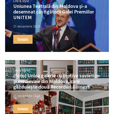
Life & style
Uniunea Teatrală din Moldova și-a
desemnat câștigătorii Galei Premiilor
UNITEM
21 decembrie 2021
Detalii
Life & style
(foto) Unica galerie cu motive sovietice
și medievale din Moldova, care
găzduiește două Recorduri Guiness
21 decembrie 2021
Detalii