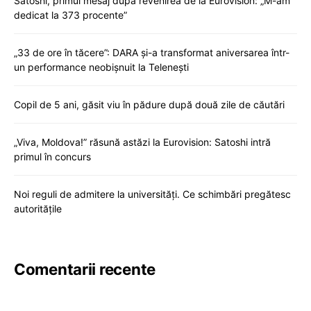
Satoshi, primul mesaj după revenirea de la Eurovision: „M-am
dedicat la 373 procente”
„33 de ore în tăcere”: DARA și-a transformat aniversarea într-
un performance neobișnuit la Telenești
Copil de 5 ani, găsit viu în pădure după două zile de căutări
„Viva, Moldova!” răsună astăzi la Eurovision: Satoshi intră
primul în concurs
Noi reguli de admitere la universități. Ce schimbări pregătesc
autoritățile
Comentarii recente