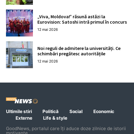
„Viva, Moldova!” răsună astăzi la
Eurovision: Satoshi intră primul în concurs
12 mai 2026
Noi reguli de admitere la universități. Ce
schimbări pregătesc autoritățile
12 mai 2026
Ultimile stiri
Politică
Social
Economic
Externe
Life & style
GoodNews, portalul care îți aduce doze zilnice de istorii
motivante,