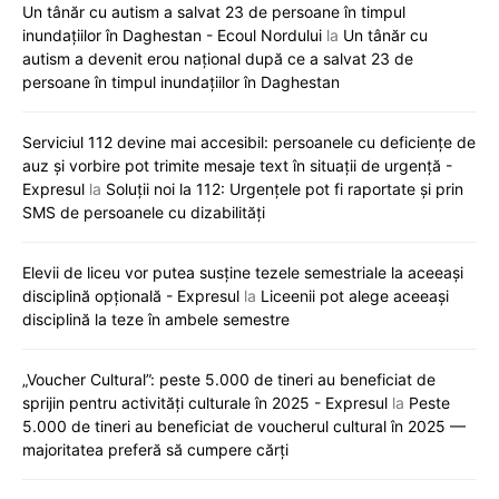
Un tânăr cu autism a salvat 23 de persoane în timpul
inundațiilor în Daghestan - Ecoul Nordului
la
Un tânăr cu
autism a devenit erou național după ce a salvat 23 de
persoane în timpul inundațiilor în Daghestan
Serviciul 112 devine mai accesibil: persoanele cu deficiențe de
auz și vorbire pot trimite mesaje text în situații de urgență -
Expresul
la
Soluții noi la 112: Urgențele pot fi raportate și prin
SMS de persoanele cu dizabilități
Elevii de liceu vor putea susține tezele semestriale la aceeași
disciplină opțională - Expresul
la
Liceenii pot alege aceeași
disciplină la teze în ambele semestre
„Voucher Cultural”: peste 5.000 de tineri au beneficiat de
sprijin pentru activități culturale în 2025 - Expresul
la
Peste
5.000 de tineri au beneficiat de voucherul cultural în 2025 —
majoritatea preferă să cumpere cărți