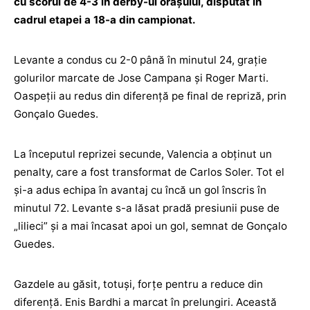
cu scorul de 4-3 în derby-ul orașului, disputat în
cadrul etapei a 18-a din campionat.
Levante a condus cu 2-0 până în minutul 24, grație
golurilor marcate de Jose Campana și Roger Marti.
Oaspeții au redus din diferență pe final de repriză, prin
Gonçalo Guedes.
La începutul reprizei secunde, Valencia a obținut un
penalty, care a fost transformat de Carlos Soler. Tot el
și-a adus echipa în avantaj cu încă un gol înscris în
minutul 72. Levante s-a lăsat pradă presiunii puse de
„lilieci” și a mai încasat apoi un gol, semnat de Gonçalo
Guedes.
Gazdele au găsit, totuși, forțe pentru a reduce din
diferență. Enis Bardhi a marcat în prelungiri. Această