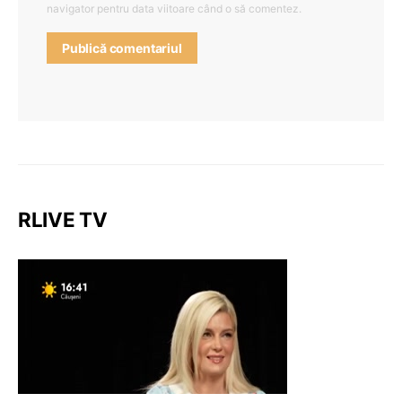
navigator pentru data viitoare când o să comentez.
RLIVE TV