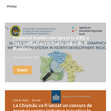
fotbal
Social
Proiectul moldo-ceh lansat la Bălți a
fost multiplicat în toate regiunile R.
Moldova
10 decembrie 2021
Detalii
Life & style
Social
La Chișinău va fi lansat un concurs de
granturi pentru inițiative inovative în