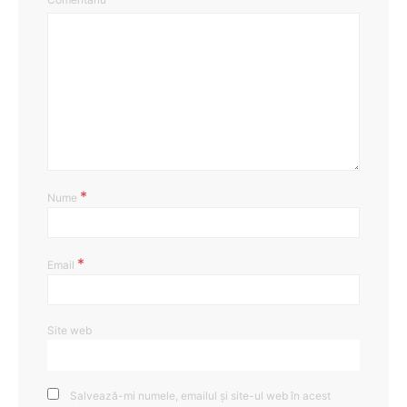
*
Nume
*
Email
Site web
Salvează-mi numele, emailul și site-ul web în acest