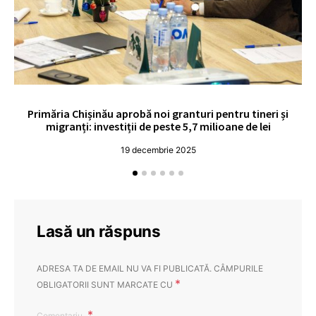
Primăria Chișinău aprobă noi granturi pentru tineri și
UE
migranți: investiții de peste 5,7 milioane de lei
19 decembrie 2025
Lasă un răspuns
ADRESA TA DE EMAIL NU VA FI PUBLICATĂ.
CÂMPURILE
*
OBLIGATORII SUNT MARCATE CU
Comentariu