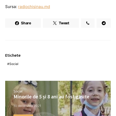
Sursa:
radiochisinau.md
Share
Tweet
Etichete
Social
Social
Minorile de 5 și 8 ani au fost găsite
10 decembrie 2021