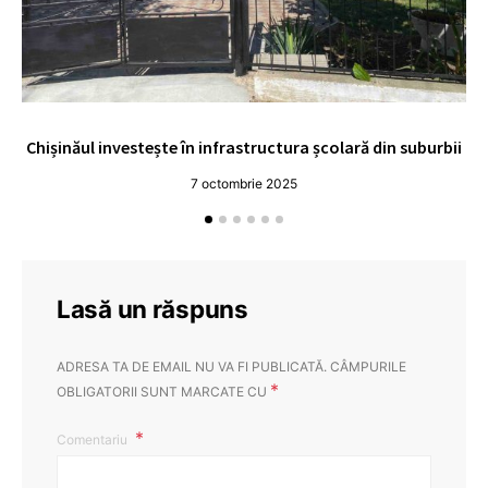
Chișinăul investește în infrastructura școlară din suburbii
U
7 octombrie 2025
Lasă un răspuns
ADRESA TA DE EMAIL NU VA FI PUBLICATĂ.
CÂMPURILE
*
OBLIGATORII SUNT MARCATE CU
Comentariu