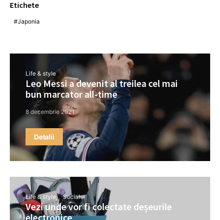
Etichete
Japonia
Life & style
Leo Messi a devenit al treilea cel mai
bun marcator all-time
8 decembrie 2021
Detalii
Life & style
Social
Vezi unde vor fi colectate deșeurile
electronice