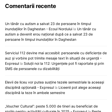
Comentarii recente
Un tânăr cu autism a salvat 23 de persoane în timpul
inundațiilor în Daghestan - Ecoul Nordului
la
Un tânăr cu
autism a devenit erou național după ce a salvat 23 de
persoane în timpul inundațiilor în Daghestan
Serviciul 112 devine mai accesibil: persoanele cu deficiențe de
auz și vorbire pot trimite mesaje text în situații de urgență -
Expresul
la
Soluții noi la 112: Urgențele pot fi raportate și prin
SMS de persoanele cu dizabilități
Elevii de liceu vor putea susține tezele semestriale la aceeași
disciplină opțională - Expresul
la
Liceenii pot alege aceeași
disciplină la teze în ambele semestre
„Voucher Cultural”: peste 5.000 de tineri au beneficiat de
sprijin pentru activități culturale în 2025 - Expresul
la
Peste