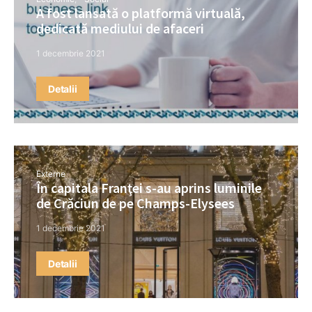
A fost lansată o platformă virtuală,
dedicată mediului de afaceri
1 decembrie 2021
Detalii
Externe
În capitala Franţei s-au aprins luminile
de Crăciun de pe Champs-Elysees
1 decembrie 2021
Detalii