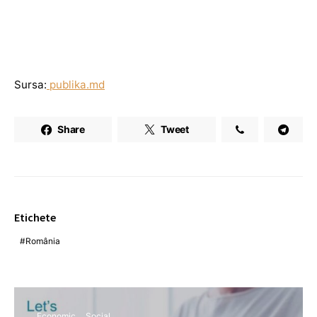
Sursa:
publika.md
Share
Tweet
Etichete
România
Economic
Social