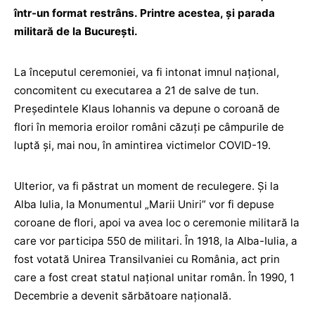
într-un format restrâns. Printre acestea, şi parada
militară de la Bucureşti.
La începutul ceremoniei, va fi intonat imnul naţional,
concomitent cu executarea a 21 de salve de tun.
Preşedintele Klaus Iohannis va depune o coroană de
flori în memoria eroilor români căzuţi pe câmpurile de
luptă şi, mai nou, în amintirea victimelor COVID-19.
Ulterior, va fi păstrat un moment de reculegere. Şi la
Alba Iulia, la Monumentul „Marii Uniri” vor fi depuse
coroane de flori, apoi va avea loc o ceremonie militară la
care vor participa 550 de militari. În 1918, la Alba-Iulia, a
fost votată Unirea Transilvaniei cu România, act prin
care a fost creat statul național unitar român. În 1990, 1
Decembrie a devenit sărbătoare naţională.