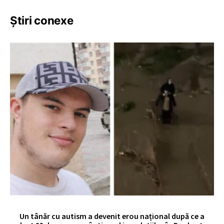
Știri conexe
Un tânăr cu autism a devenit erou național după ce a
O 