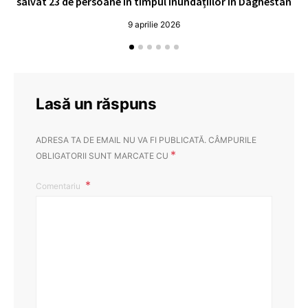
salvat 23 de persoane în timpul inundațiilor în Daghestan
o
9 aprilie 2026
Lasă un răspuns
ADRESA TA DE EMAIL NU VA FI PUBLICATĂ.
CÂMPURILE
*
OBLIGATORII SUNT MARCATE CU
Comentariu