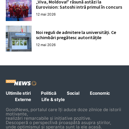
„Viva, Moldova!” răsună astăzi la
Eurovision: Satoshi intră primul în concurs
12 mai 2026
Noi reguli de admitere la universități. Ce
schimbări pregătesc autoritățile
12 mai 2026
Ultimile stiri
Politică
Social
Economic
Externe
Life & style
GoodNews, portalul care îți aduce doze zilnice de istorii
motivante,
realizări remarcabile și inițiative pozitive.
Descoperă o perspectivă proaspătă asupra știrilor,
unde optimismul și speranța sunt la ele acasă.