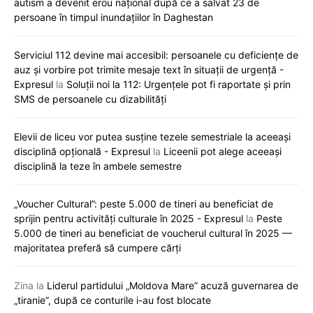
autism a devenit erou național după ce a salvat 23 de
persoane în timpul inundațiilor în Daghestan
Serviciul 112 devine mai accesibil: persoanele cu deficiențe de
auz și vorbire pot trimite mesaje text în situații de urgență -
Expresul
la
Soluții noi la 112: Urgențele pot fi raportate și prin
SMS de persoanele cu dizabilități
Elevii de liceu vor putea susține tezele semestriale la aceeași
disciplină opțională - Expresul
la
Liceenii pot alege aceeași
disciplină la teze în ambele semestre
„Voucher Cultural”: peste 5.000 de tineri au beneficiat de
sprijin pentru activități culturale în 2025 - Expresul
la
Peste
5.000 de tineri au beneficiat de voucherul cultural în 2025 —
majoritatea preferă să cumpere cărți
Zina
la
Liderul partidului „Moldova Mare” acuză guvernarea de
„tiranie”, după ce conturile i-au fost blocate