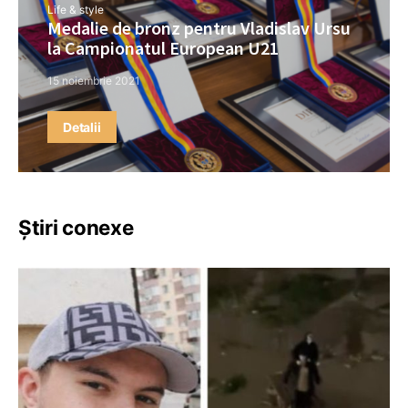
Life & style
Medalie de bronz pentru Vladislav Ursu
la Campionatul European U21
15 noiembrie 2021
Detalii
Știri conexe