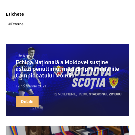
Etichete
Externe
Life & style
Echipa Națională a Moldovei susține
astăzi penultimul meci din preliminariile
Campionatului Mondial
12 noiembrie 2021
Detalii