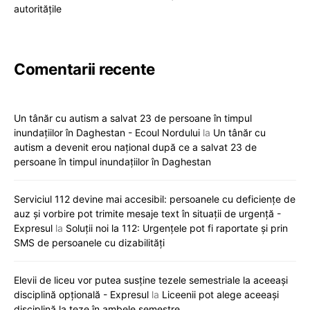
autoritățile
Comentarii recente
Un tânăr cu autism a salvat 23 de persoane în timpul
inundațiilor în Daghestan - Ecoul Nordului
la
Un tânăr cu
autism a devenit erou național după ce a salvat 23 de
persoane în timpul inundațiilor în Daghestan
Serviciul 112 devine mai accesibil: persoanele cu deficiențe de
auz și vorbire pot trimite mesaje text în situații de urgență -
Expresul
la
Soluții noi la 112: Urgențele pot fi raportate și prin
SMS de persoanele cu dizabilități
Elevii de liceu vor putea susține tezele semestriale la aceeași
disciplină opțională - Expresul
la
Liceenii pot alege aceeași
disciplină la teze în ambele semestre