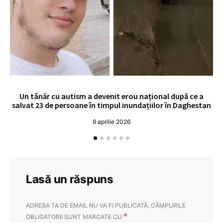
Un tânăr cu autism a devenit erou național după ce a
O 
salvat 23 de persoane în timpul inundațiilor în Daghestan
o
9 aprilie 2026
Lasă un răspuns
ADRESA TA DE EMAIL NU VA FI PUBLICATĂ.
CÂMPURILE
*
OBLIGATORII SUNT MARCATE CU