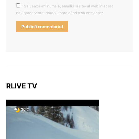
Salvează-mi numele, emailul și site-ul web în acest
navigator pentru data viitoare când o să comentez.
RLIVE TV