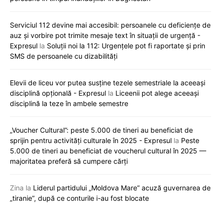
Serviciul 112 devine mai accesibil: persoanele cu deficiențe de
auz și vorbire pot trimite mesaje text în situații de urgență -
Expresul
la
Soluții noi la 112: Urgențele pot fi raportate și prin
SMS de persoanele cu dizabilități
Elevii de liceu vor putea susține tezele semestriale la aceeași
disciplină opțională - Expresul
la
Liceenii pot alege aceeași
disciplină la teze în ambele semestre
„Voucher Cultural”: peste 5.000 de tineri au beneficiat de
sprijin pentru activități culturale în 2025 - Expresul
la
Peste
5.000 de tineri au beneficiat de voucherul cultural în 2025 —
majoritatea preferă să cumpere cărți
Zina
la
Liderul partidului „Moldova Mare” acuză guvernarea de
„tiranie”, după ce conturile i-au fost blocate