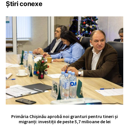
Știri conexe
Primăria Chișinău aprobă noi granturi pentru tineri și
UE
migranți: investiții de peste 5,7 milioane de lei