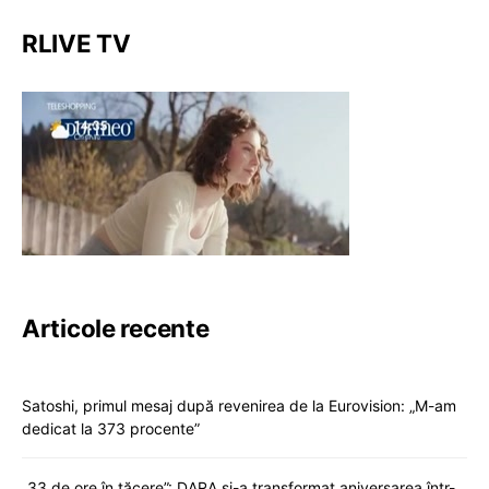
RLIVE TV
Articole recente
Satoshi, primul mesaj după revenirea de la Eurovision: „M-am
dedicat la 373 procente”
„33 de ore în tăcere”: DARA și-a transformat aniversarea într-