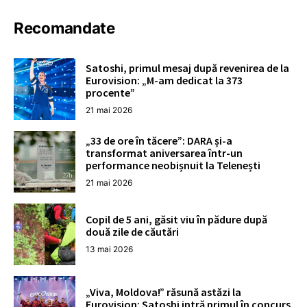
Recomandate
Satoshi, primul mesaj după revenirea de la
Eurovision: „M-am dedicat la 373
procente”
21 mai 2026
„33 de ore în tăcere”: DARA și-a
transformat aniversarea într-un
performance neobișnuit la Telenești
21 mai 2026
Copil de 5 ani, găsit viu în pădure după
două zile de căutări
13 mai 2026
„Viva, Moldova!” răsună astăzi la
Eurovision: Satoshi intră primul în concurs