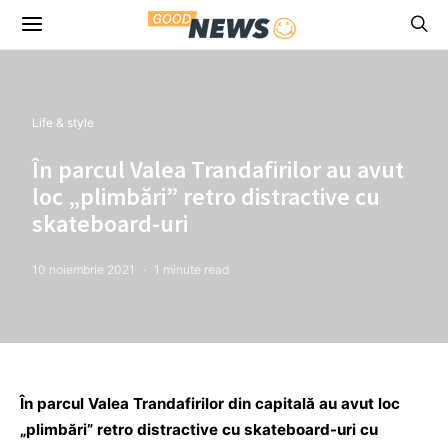
Life & style
În parcul Valea Trandafirilor au avut
loc „plimbări” retro distractive cu
skateboard-uri
10 noiembrie 2021
1 minute read
În parcul Valea Trandafirilor din capitală au avut loc
„plimbări” retro distractive cu skateboard-uri cu