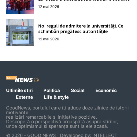
12 mai 2026
Noi reguli de admitere la universități. Ce
schimbări pregătesc autoritățile
12 mai 2026
Ultimile stiri
Politică
Social
Economic
Externe
Life & style
GoodNews, portalul care îți aduce doze zilnice de istorii
motivante,
realizări remarcabile și inițiative pozitive.
Descoperă o perspectivă proaspătă asupra știrilor,
unde optimismul și speranța sunt la ele acasă.
© 2026 - GOOD NEWS | Developed by: INTELLECT