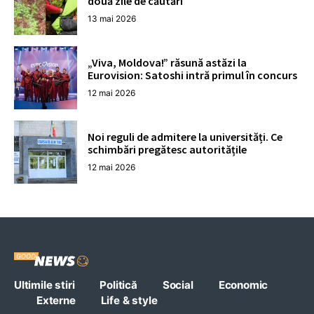
două zile de căutări
13 mai 2026
„Viva, Moldova!” răsună astăzi la
Eurovision: Satoshi intră primul în concurs
12 mai 2026
Noi reguli de admitere la universități. Ce
schimbări pregătesc autoritățile
12 mai 2026
Ultimile stiri
Politică
Social
Economic
Externe
Life & style