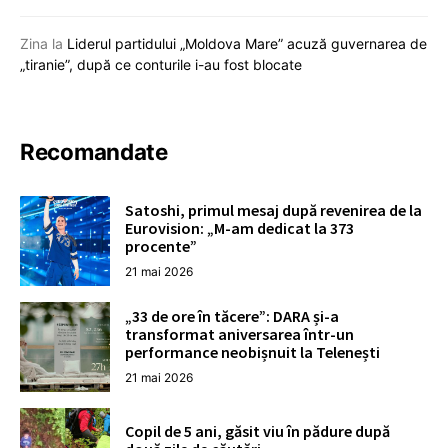
Zina
la
Liderul partidului „Moldova Mare” acuză guvernarea de
„tiranie”, după ce conturile i-au fost blocate
Recomandate
Satoshi, primul mesaj după revenirea de la
Eurovision: „M-am dedicat la 373
procente”
21 mai 2026
„33 de ore în tăcere”: DARA și-a
transformat aniversarea într-un
performance neobișnuit la Telenești
21 mai 2026
Copil de 5 ani, găsit viu în pădure după