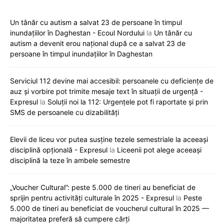
Un tânăr cu autism a salvat 23 de persoane în timpul
inundațiilor în Daghestan - Ecoul Nordului
la
Un tânăr cu
autism a devenit erou național după ce a salvat 23 de
persoane în timpul inundațiilor în Daghestan
Serviciul 112 devine mai accesibil: persoanele cu deficiențe de
auz și vorbire pot trimite mesaje text în situații de urgență -
Expresul
la
Soluții noi la 112: Urgențele pot fi raportate și prin
SMS de persoanele cu dizabilități
Elevii de liceu vor putea susține tezele semestriale la aceeași
disciplină opțională - Expresul
la
Liceenii pot alege aceeași
disciplină la teze în ambele semestre
„Voucher Cultural”: peste 5.000 de tineri au beneficiat de
sprijin pentru activități culturale în 2025 - Expresul
la
Peste
5.000 de tineri au beneficiat de voucherul cultural în 2025 —
majoritatea preferă să cumpere cărți