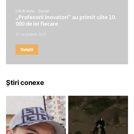
Life & style
Social
„Profesorii inovatori” au primit câte 10.
000 de lei fiecare
27 octombrie 2021
Detalii
Știri conexe