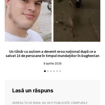
Un tânăr cu autism a devenit erou național după ce a
O 
salvat 23 de persoane în timpul inundațiilor în Daghestan
o
9 aprilie 2026
Lasă un răspuns
ADRESA TA DE EMAIL NU VA FI PUBLICATĂ.
CÂMPURILE