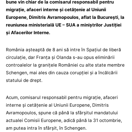
bune vin chiar de la comisarul responsabil pentru
migraţie, afaceri interne şi cetăţenie al Uniunii
Europene, Dimitris Avramopoulos, aflat la Bucureşti, la
reuniunea ministerială UE – SUA a miniştrilor Justiţiei
şi Afacerilor Interne.
România aşteaptă de 8 ani să intre în Spaţiul de liberă
circulaţie, dar Franţa şi Olanda s-au opus eliminării
controalelor la graniţele României cu alte state membre
Schengen, mai ales din cauza corupţiei şi a încălcării
statului de drept.
Acum, comisarul responsabil pentru migraţie, afaceri
interne şi cetăţenie al Uniunii Europene, Dimitris
Avramopoulos, spune că până la sfârşitul mandatului
actualei Comisii Europene, adică până la 31 octombrie,
am putea intra în sfârşit, în Schengen.