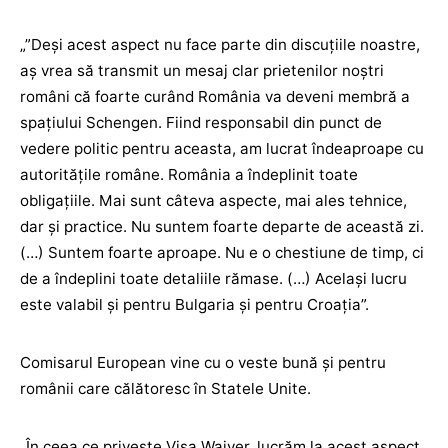
„”Deşi acest aspect nu face parte din discuţiile noastre,
aş vrea să transmit un mesaj clar prietenilor noştri
români că foarte curând România va deveni membră a
spaţiului Schengen. Fiind responsabil din punct de
vedere politic pentru aceasta, am lucrat îndeaproape cu
autorităţile române. România a îndeplinit toate
obligaţiile. Mai sunt câteva aspecte, mai ales tehnice,
dar şi practice. Nu suntem foarte departe de această zi.
(…) Suntem foarte aproape. Nu e o chestiune de timp, ci
de a îndeplini toate detaliile rămase. (…) Acelaşi lucru
este valabil şi pentru Bulgaria şi pentru Croaţia”.
Comisarul European vine cu o veste bună şi pentru
românii care călătoresc în Statele Unite.
„În ceea ce priveşte Visa Waiver, lucrăm la acest aspect