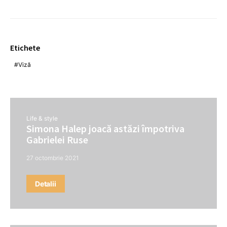
Etichete
Viză
Life & style
Simona Halep joacă astăzi împotriva
Gabrielei Ruse
27 octombrie 2021
Detalii