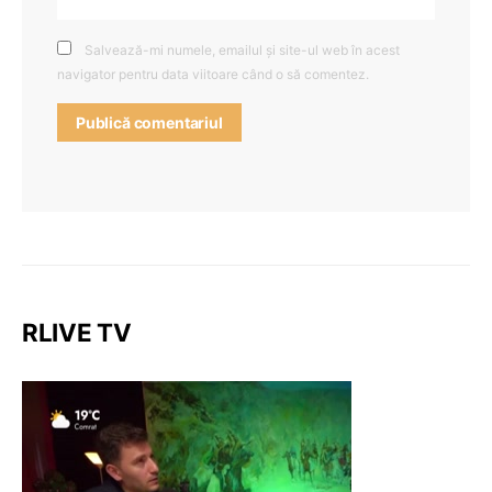
Salvează-mi numele, emailul și site-ul web în acest
navigator pentru data viitoare când o să comentez.
RLIVE TV