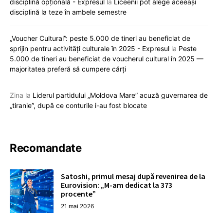
disciplină opțională - Expresul
la
Liceenii pot alege aceeași
disciplină la teze în ambele semestre
„Voucher Cultural”: peste 5.000 de tineri au beneficiat de
sprijin pentru activități culturale în 2025 - Expresul
la
Peste
5.000 de tineri au beneficiat de voucherul cultural în 2025 —
majoritatea preferă să cumpere cărți
Zina
la
Liderul partidului „Moldova Mare” acuză guvernarea de
„tiranie”, după ce conturile i-au fost blocate
Recomandate
Satoshi, primul mesaj după revenirea de la
Eurovision: „M-am dedicat la 373
procente”
21 mai 2026