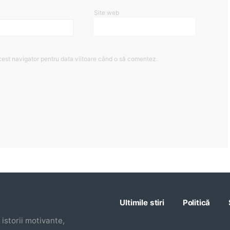
Site web
cest navigator pentru data viitoare când o să comentez.
Ultimile stiri
Politică
istorii motivante,