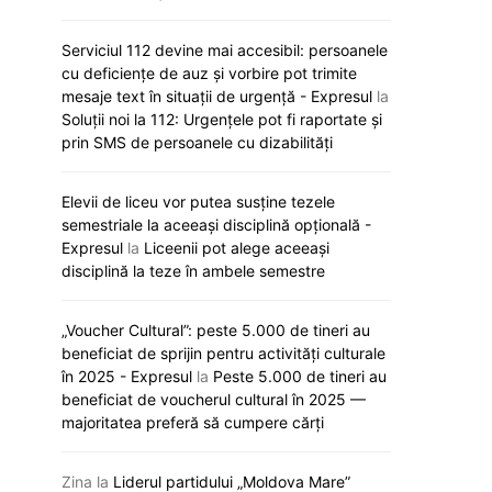
Serviciul 112 devine mai accesibil: persoanele
cu deficiențe de auz și vorbire pot trimite
mesaje text în situații de urgență - Expresul
la
Soluții noi la 112: Urgențele pot fi raportate și
prin SMS de persoanele cu dizabilități
Elevii de liceu vor putea susține tezele
semestriale la aceeași disciplină opțională -
Expresul
la
Liceenii pot alege aceeași
disciplină la teze în ambele semestre
„Voucher Cultural”: peste 5.000 de tineri au
Finlanda rămâne cea mai fericită
Record mondial în 
beneficiat de sprijin pentru activități culturale
țară din lume pentru al nouălea an
5.000 de oameni au 
în 2025 - Expresul
la
Peste 5.000 de tineri au
consecutiv
mare tricou de fotba
beneficiat de voucherul cultural în 2025 —
majoritatea preferă să cumpere cărți
23 martie 2026
23 martie 
Zina
la
Liderul partidului „Moldova Mare”