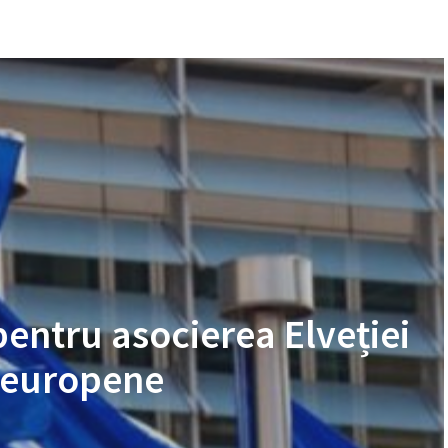
entru asocierea Elveției
 europene