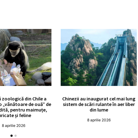
 zoologică din Chile a
Chinezii au inaugurat cel mai lung
o „vânătoare de ouă” de
sistem de scări rulante în aer liber
edită, pentru maimuțe,
din lume
ricate și feline
8 aprilie 2026
8 aprilie 2026