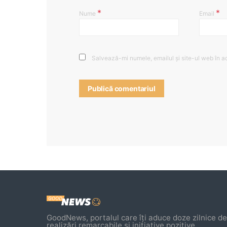
*
*
Nume
Email
Salvează-mi numele, emailul și site-ul web în a
GoodNews, portalul care îți aduce doze zilnice de 
realizări remarcabile și inițiative pozitive.