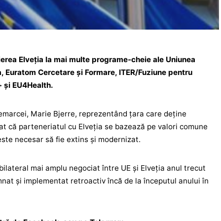
ierea Elveția la mai multe programe-cheie ale Uniunea
a, Euratom Cercetare şi Formare, ITER/Fuziune pentru
+ şi EU4Health.
emarcei, Marie Bjerre, reprezentând ţara care deţine
niat că parteneriatul cu Elveția se bazează pe valori comune
 este necesar să fie extins şi modernizat.
ilateral mai amplu negociat între UE şi Elveția anul trecut
nat şi implementat retroactiv încă de la începutul anului în