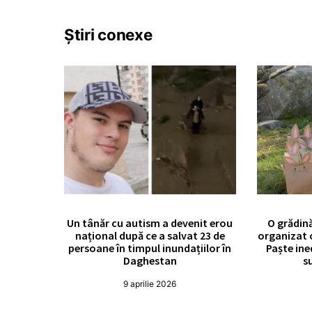
Știri conexe
Un tânăr cu autism a devenit erou
O grădină
național după ce a salvat 23 de
organizat 
persoane în timpul inundațiilor în
Paște in
Daghestan
su
9 aprilie 2026