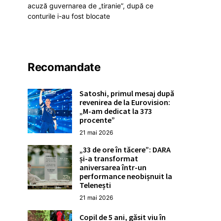
acuză guvernarea de „tiranie”, după ce
conturile i-au fost blocate
Recomandate
Satoshi, primul mesaj după
revenirea de la Eurovision:
„M-am dedicat la 373
procente”
21 mai 2026
„33 de ore în tăcere”: DARA
și-a transformat
aniversarea într-un
performance neobișnuit la
Telenești
21 mai 2026
Copil de 5 ani, găsit viu în