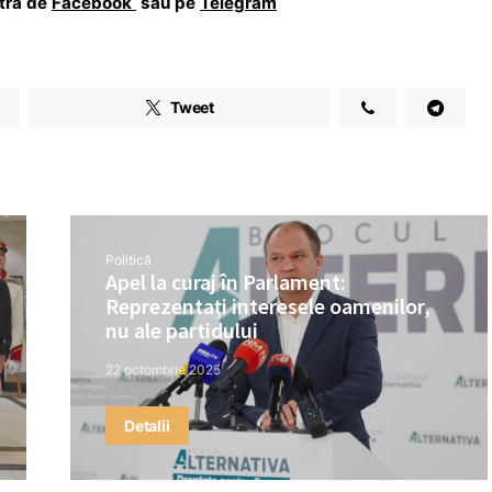
stră de
Facebook
sau pe
Telegram
Tweet
Politică
Apel la curaj în Parlament:
Reprezentați interesele oamenilor,
nu ale partidului
22 octombrie 2025
Detalii