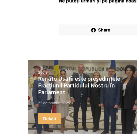
Ne puteți urmări și pe pagina noa
Share
Social
Renato Usatîi este președintele
Fracțiunii Partidului Nostru în
Parlament
22 octombrie 2025
Detalii