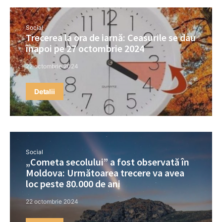
Social
Trecerea la ora de iarnă: Ceasurile se dau
înapoi pe 27 octombrie 2024
22 octombrie 2024
Detalii
Social
„Cometa secolului” a fost observată în
Moldova: Următoarea trecere va avea
loc peste 80.000 de ani
22 octombrie 2024