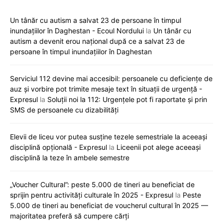
Un tânăr cu autism a salvat 23 de persoane în timpul
inundațiilor în Daghestan - Ecoul Nordului
la
Un tânăr cu
autism a devenit erou național după ce a salvat 23 de
persoane în timpul inundațiilor în Daghestan
Serviciul 112 devine mai accesibil: persoanele cu deficiențe de
auz și vorbire pot trimite mesaje text în situații de urgență -
Expresul
la
Soluții noi la 112: Urgențele pot fi raportate și prin
SMS de persoanele cu dizabilități
Elevii de liceu vor putea susține tezele semestriale la aceeași
disciplină opțională - Expresul
la
Liceenii pot alege aceeași
disciplină la teze în ambele semestre
„Voucher Cultural”: peste 5.000 de tineri au beneficiat de
sprijin pentru activități culturale în 2025 - Expresul
la
Peste
5.000 de tineri au beneficiat de voucherul cultural în 2025 —
majoritatea preferă să cumpere cărți