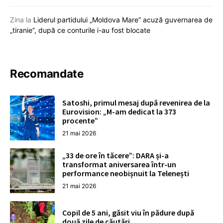
Zina
la
Liderul partidului „Moldova Mare” acuză guvernarea de
„tiranie”, după ce conturile i-au fost blocate
Recomandate
Satoshi, primul mesaj după revenirea de la
Eurovision: „M-am dedicat la 373
procente”
21 mai 2026
„33 de ore în tăcere”: DARA și-a
transformat aniversarea într-un
performance neobișnuit la Telenești
21 mai 2026
Copil de 5 ani, găsit viu în pădure după
două zile de căutări