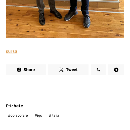
sursa
Share
Tweet
Etichete
colaborare
igc
Italia