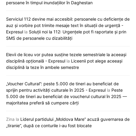
persoane în timpul inundațiilor în Daghestan
Serviciul 112 devine mai accesibil: persoanele cu deficiențe de
auz și vorbire pot trimite mesaje text în situații de urgență -
Expresul
la
Soluții noi la 112: Urgențele pot fi raportate și prin
SMS de persoanele cu dizabilități
Elevii de liceu vor putea susține tezele semestriale la aceeași
disciplină opțională - Expresul
la
Liceenii pot alege aceeași
disciplină la teze în ambele semestre
„Voucher Cultural”: peste 5.000 de tineri au beneficiat de
sprijin pentru activități culturale în 2025 - Expresul
la
Peste
5.000 de tineri au beneficiat de voucherul cultural în 2025 —
majoritatea preferă să cumpere cărți
Zina
la
Liderul partidului „Moldova Mare” acuză guvernarea de
„tiranie”, după ce conturile i-au fost blocate