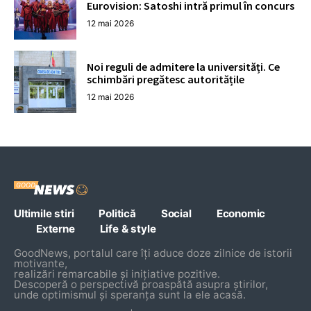
Eurovision: Satoshi intră primul în concurs
12 mai 2026
Noi reguli de admitere la universități. Ce
schimbări pregătesc autoritățile
12 mai 2026
Ultimile stiri
Politică
Social
Economic
Externe
Life & style
GoodNews, portalul care îți aduce doze zilnice de istorii
motivante,
realizări remarcabile și inițiative pozitive.
Descoperă o perspectivă proaspătă asupra știrilor,
unde optimismul și speranța sunt la ele acasă.