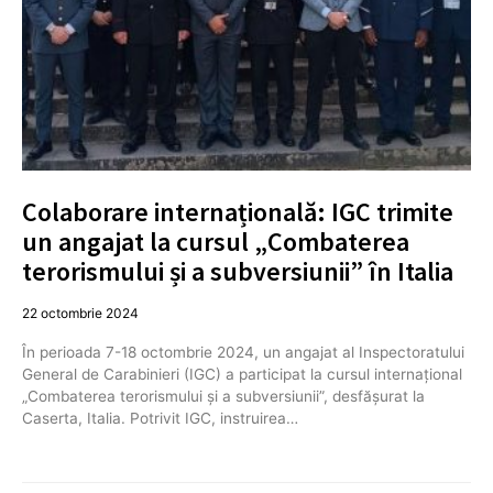
Colaborare internațională: IGC trimite
un angajat la cursul „Combaterea
terorismului și a subversiunii” în Italia
22 octombrie 2024
În perioada 7-18 octombrie 2024, un angajat al Inspectoratului
General de Carabinieri (IGC) a participat la cursul internațional
„Combaterea terorismului și a subversiunii”, desfășurat la
Caserta, Italia. Potrivit IGC, instruirea…