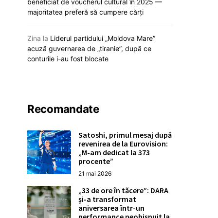
beneficiat de voucherul cultural în 2025 —
majoritatea preferă să cumpere cărți
12 mai 2026
12 mai 20
Zina
la
Liderul partidului „Moldova Mare”
acuză guvernarea de „tiranie”, după ce
conturile i-au fost blocate
Recomandate
Satoshi, primul mesaj după
revenirea de la Eurovision:
„M-am dedicat la 373
procente”
21 mai 2026
„33 de ore în tăcere”: DARA
și-a transformat
aniversarea într-un
performance neobișnuit la