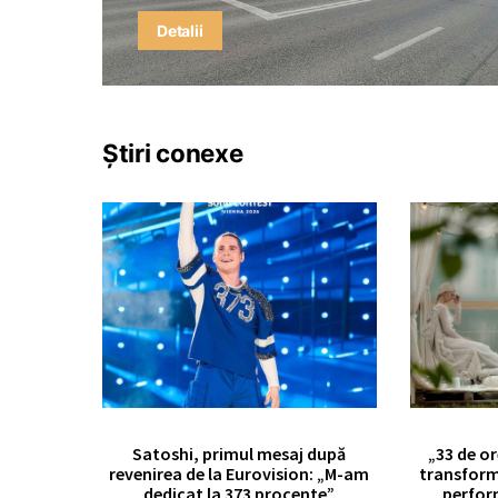
Detalii
Știri conexe
Satoshi, primul mesaj după
„33 de or
revenirea de la Eurovision: „M-am
transform
dedicat la 373 procente”
perfor