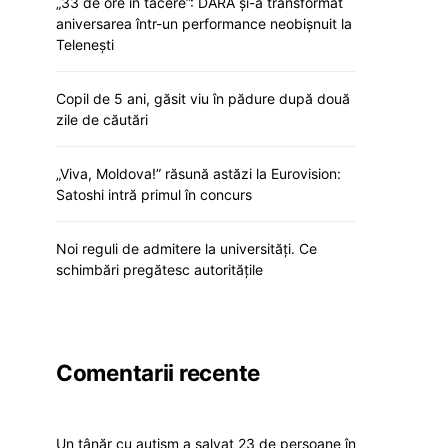
„33 de ore în tăcere”: DARA și-a transformat
aniversarea într-un performance neobișnuit la
Telenești
Copil de 5 ani, găsit viu în pădure după două
zile de căutări
„Viva, Moldova!” răsună astăzi la Eurovision:
Satoshi intră primul în concurs
Noi reguli de admitere la universități. Ce
schimbări pregătesc autoritățile
Comentarii recente
Un tânăr cu autism a salvat 23 de persoane în