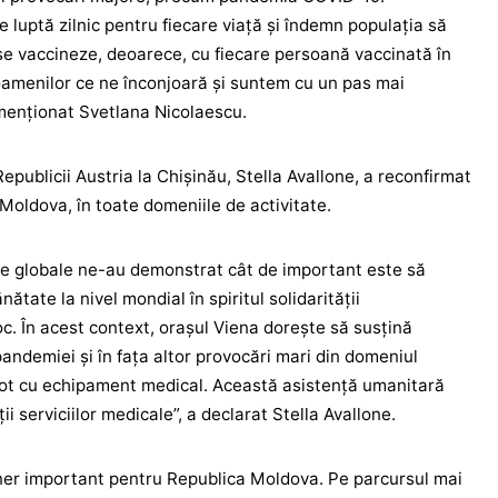
 luptă zilnic pentru fiecare viață și îndemn populația să
se vaccineze, deoarece, cu fiecare persoană vaccinată în
oamenilor ce ne înconjoară și suntem cu un pas mai
 menționat Svetlana Nicolaescu.
publicii Austria la Chișinău, Stella Avallone, a reconfirmat
a Moldova, în toate domeniile de activitate.
e globale ne-au demonstrat cât de important este să
tate la nivel mondial în spiritul solidarității
roc. În acest context, orașul Viena dorește să susțină
ndemiei și în fața altor provocări mari din domeniul
 lot cu echipament medical. Această asistență umanitară
i serviciilor medicale”, a declarat Stella Avallone.
ner important pentru Republica Moldova. Pe parcursul mai