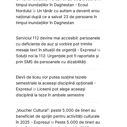
timpul inundațiilor în Daghestan - Ecoul
Nordului
la
Un tânăr cu autism a devenit erou
național după ce a salvat 23 de persoane în
timpul inundațiilor în Daghestan
Serviciul 112 devine mai accesibil: persoanele
cu deficiențe de auz și vorbire pot trimite
mesaje text în situații de urgență - Expresul
la
Soluții noi la 112: Urgențele pot fi raportate și
prin SMS de persoanele cu dizabilități
Elevii de liceu vor putea susține tezele
semestriale la aceeași disciplină opțională -
Expresul
la
Liceenii pot alege aceeași
disciplină la teze în ambele semestre
„Voucher Cultural”: peste 5.000 de tineri au
„Viva, Moldova!” răsună astăzi la
Noi reguli de a
beneficiat de sprijin pentru activități culturale
Eurovision: Satoshi intră primul în
universități. Ce
în 2025 - Expresul
la
Peste 5.000 de tineri au
concurs
pregătesc auto