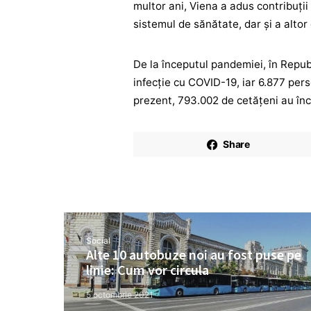
multor ani, Viena a adus contribuți
sistemul de sănătate, dar și a altor
De la începutul pandemiei, în Repub
infecție cu COVID-19, iar 6.877 per
prezent, 793.002 de cetățeni au în
Share
Social
Alte 10 autobuze noi au fost puse pe
linie: Cum vor circula
5 octombrie 2021