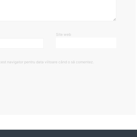
Site web
cest navigator pentru data viitoare când o să comentez.