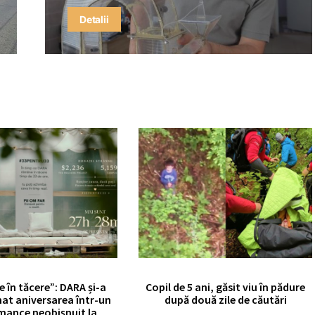
Detalii
e în tăcere”: DARA și-a
Copil de 5 ani, găsit viu în pădure
at aniversarea într-un
după două zile de căutări
mance neobișnuit la