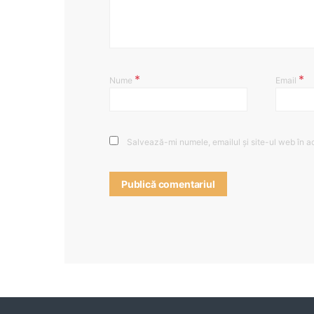
*
*
Nume
Email
Salvează-mi numele, emailul și site-ul web în a