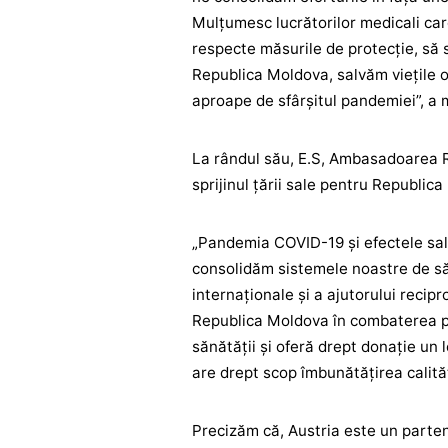
Mulțumesc lucrătorilor medicali care
respecte măsurile de protecție, să 
Republica Moldova, salvăm viețile 
aproape de sfârșitul pandemiei”, a
La rândul său, E.S, Ambasadoarea Re
sprijinul țării sale pentru Republic
„Pandemia COVID-19 și efectele sal
consolidăm sistemele noastre de sănă
internaționale și a ajutorului recip
Republica Moldova în combaterea pa
sănătății și oferă drept donație un
are drept scop îmbunătățirea calități
Precizăm că, Austria este un parte