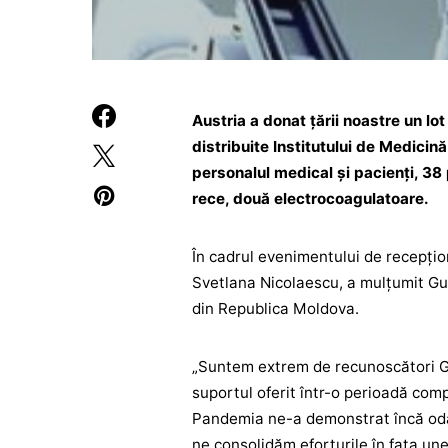
Austria a donat țării noastre un lo
distribuite Institutului de Medicin
personalul medical și pacienți, 38 p
rece, două electrocoagulatoare.
În cadrul evenimentului de recepțion
Svetlana Nicolaescu, a mulțumit Guv
din Republica Moldova.
„Suntem extrem de recunoscători Guv
suportul oferit într-o perioadă com
Pandemia ne-a demonstrat încă odată
ne consolidăm eforturile în fața u