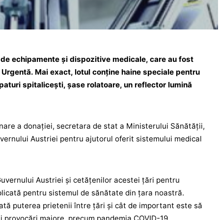
t de echipamente și dispozitive medicale, care au fost
ă Urgentă. Mai exact, lotul conține haine speciale pentru
aturi spitalicești, șase rolatoare, un reflector lumină
are a donației, secretara de stat a Ministerului Sănătății,
ernului Austriei pentru ajutorul oferit sistemului medical
ernului Austriei și cetățenilor acestei țări pentru
plicată pentru sistemul de sănătate din țara noastră.
 puterea prietenii între țări și cât de important este să
nei provocări majore, precum pandemia COVID-19.