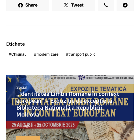
Share
Tweet
Etichete
Chișinău
modernizare
transport public
Social
„Identitatea Limbii Române în context
european” – Expoziție de excepție la
Biblioteca Națională a Republicii
Moldova
25 august 2025