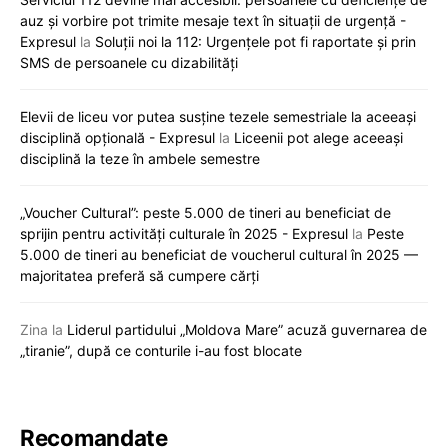
auz și vorbire pot trimite mesaje text în situații de urgență -
Expresul
la
Soluții noi la 112: Urgențele pot fi raportate și prin
SMS de persoanele cu dizabilități
Elevii de liceu vor putea susține tezele semestriale la aceeași
disciplină opțională - Expresul
la
Liceenii pot alege aceeași
disciplină la teze în ambele semestre
„Voucher Cultural”: peste 5.000 de tineri au beneficiat de
sprijin pentru activități culturale în 2025 - Expresul
la
Peste
5.000 de tineri au beneficiat de voucherul cultural în 2025 —
majoritatea preferă să cumpere cărți
Zina
la
Liderul partidului „Moldova Mare” acuză guvernarea de
„tiranie”, după ce conturile i-au fost blocate
Recomandate