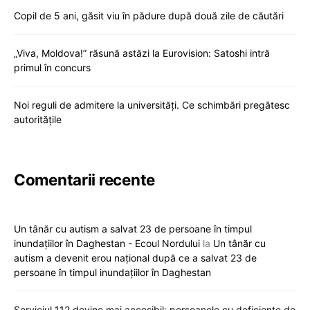
Copil de 5 ani, găsit viu în pădure după două zile de căutări
„Viva, Moldova!” răsună astăzi la Eurovision: Satoshi intră
primul în concurs
Noi reguli de admitere la universități. Ce schimbări pregătesc
autoritățile
Comentarii recente
Un tânăr cu autism a salvat 23 de persoane în timpul
inundațiilor în Daghestan - Ecoul Nordului
la
Un tânăr cu
autism a devenit erou național după ce a salvat 23 de
persoane în timpul inundațiilor în Daghestan
Serviciul 112 devine mai accesibil: persoanele cu deficiențe de