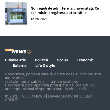
Noi reguli de admitere la universități. Ce
schimbări pregătesc autoritățile
12 mai 2026
Ultimile stiri
Politică
Social
Economic
Externe
Life & style
GoodNews, portalul care îți aduce doze zilnice de istorii
motivante,
realizări remarcabile și inițiative pozitive.
Descoperă o perspectivă proaspătă asupra știrilor,
unde optimismul și speranța sunt la ele acasă.
© 2026 - GOOD NEWS | Developed by: INTELLECT
GROUP