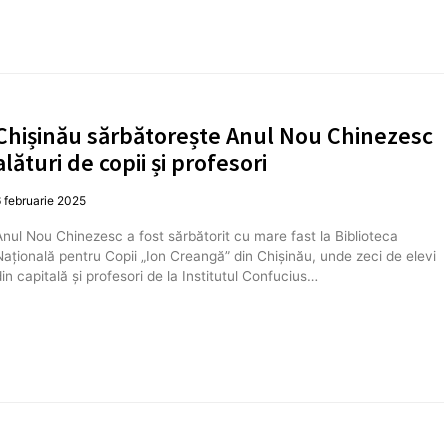
Chișinău sărbătorește Anul Nou Chinezesc
alături de copii și profesori
 februarie 2025
Anul Nou Chinezesc a fost sărbătorit cu mare fast la Biblioteca
Națională pentru Copii „Ion Creangă” din Chișinău, unde zeci de elevi
din capitală și profesori de la Institutul Confucius…