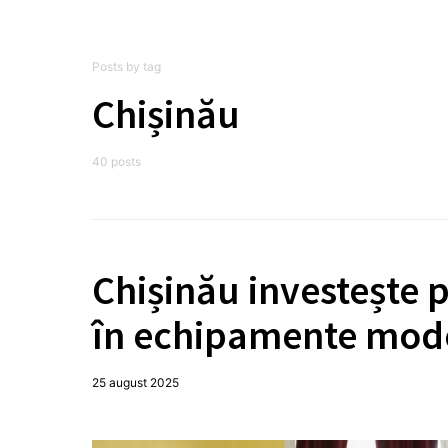
Posts by tag
Chișinău
40 posts
Chișinău investește 
în echipamente mode
25 august 2025