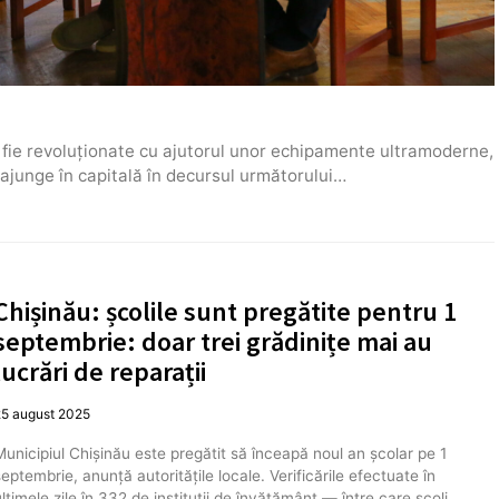
 fie revoluționate cu ajutorul unor echipamente ultramoderne,
 ajunge în capitală în decursul următorului…
Chișinău: școlile sunt pregătite pentru 1
septembrie: doar trei grădinițe mai au
lucrări de reparații
25 august 2025
Municipiul Chișinău este pregătit să înceapă noul an școlar pe 1
septembrie, anunță autoritățile locale. Verificările efectuate în
ultimele zile în 332 de instituții de învățământ — între care școli,…