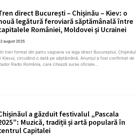
Tren direct București – Chișinău – Kiev: o
nouă legătură feroviară săptămânală între
capitalele României, Moldovei și Ucrainei
22 august 2025
Un tren format din patru vagoane va lega direct Bucureștiul, Chișinăul
și Kievul, circulând o dată pe săptămână. Anunțul a fost confirmat de
Rador Radio România, care citează surse oficiale…
Chișinăul a găzduit festivalul „Pascala
2025”: Muzică, tradiții și artă populară în
centrul Capitalei