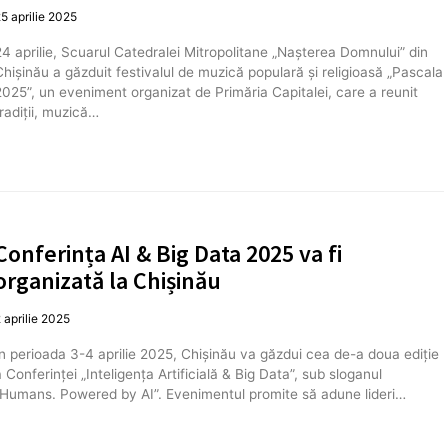
5 aprilie 2025
24 aprilie, Scuarul Catedralei Mitropolitane „Nașterea Domnului” din
Chișinău a găzduit festivalul de muzică populară și religioasă „Pascala
2025”, un eveniment organizat de Primăria Capitalei, care a reunit
tradiții, muzică…
Conferința AI & Big Data 2025 va fi
organizată la Chișinău
 aprilie 2025
În perioada 3-4 aprilie 2025, Chișinău va găzdui cea de-a doua ediție
a Conferinței „Inteligența Artificială & Big Data”, sub sloganul
„Humans. Powered by AI”. Evenimentul promite să adune lideri…