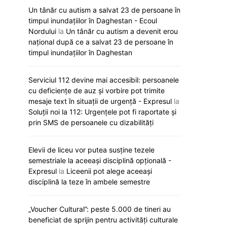
Un tânăr cu autism a salvat 23 de persoane în
timpul inundațiilor în Daghestan - Ecoul
Nordului
la
Un tânăr cu autism a devenit erou
național după ce a salvat 23 de persoane în
timpul inundațiilor în Daghestan
Serviciul 112 devine mai accesibil: persoanele
cu deficiențe de auz și vorbire pot trimite
mesaje text în situații de urgență - Expresul
la
Soluții noi la 112: Urgențele pot fi raportate și
prin SMS de persoanele cu dizabilități
Elevii de liceu vor putea susține tezele
semestriale la aceeași disciplină opțională -
Expresul
la
Liceenii pot alege aceeași
disciplină la teze în ambele semestre
„Voucher Cultural”: peste 5.000 de tineri au
beneficiat de sprijin pentru activități culturale