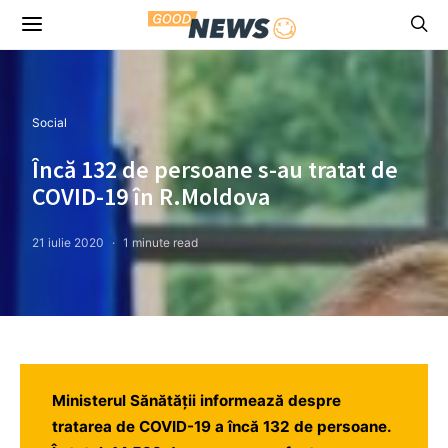
Social
Încă 132 de persoane s-au tratat de
COVID-19 în R.Moldova
21 iulie 2020
1 minute read
Ministerul Sănătății informează despre
tratarea de COVID-19 a încă 132 de persoane.