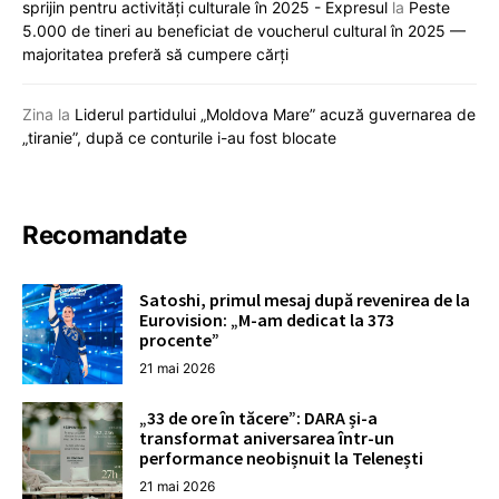
sprijin pentru activități culturale în 2025 - Expresul
la
Peste
5.000 de tineri au beneficiat de voucherul cultural în 2025 —
majoritatea preferă să cumpere cărți
Zina
la
Liderul partidului „Moldova Mare” acuză guvernarea de
„tiranie”, după ce conturile i-au fost blocate
Recomandate
Satoshi, primul mesaj după revenirea de la
Eurovision: „M-am dedicat la 373
procente”
21 mai 2026
„33 de ore în tăcere”: DARA și-a
transformat aniversarea într-un
performance neobișnuit la Telenești
21 mai 2026