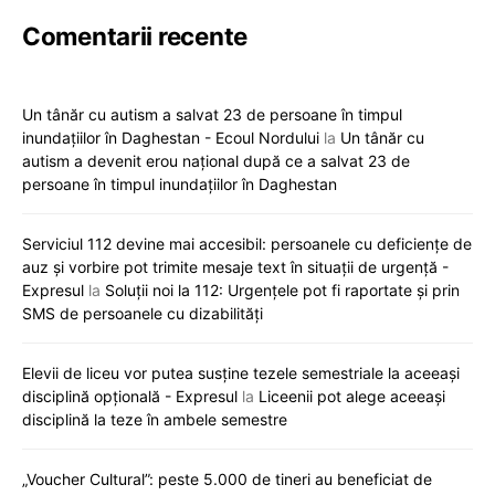
Comentarii recente
Un tânăr cu autism a salvat 23 de persoane în timpul
inundațiilor în Daghestan - Ecoul Nordului
la
Un tânăr cu
autism a devenit erou național după ce a salvat 23 de
persoane în timpul inundațiilor în Daghestan
Serviciul 112 devine mai accesibil: persoanele cu deficiențe de
auz și vorbire pot trimite mesaje text în situații de urgență -
Expresul
la
Soluții noi la 112: Urgențele pot fi raportate și prin
SMS de persoanele cu dizabilități
Elevii de liceu vor putea susține tezele semestriale la aceeași
disciplină opțională - Expresul
la
Liceenii pot alege aceeași
disciplină la teze în ambele semestre
„Voucher Cultural”: peste 5.000 de tineri au beneficiat de