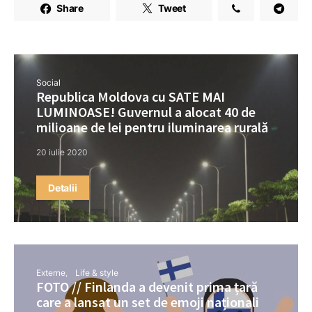
Share
Tweet
Social
Republica Moldova cu SATE MAI
LUMINOASE! Guvernul a alocat 40 de
milioane de lei pentru iluminarea rurală
20 iulie 2020
Detalii
Externe
Life & style
FOTO // Finlanda a devenit prima țară
care a lansat un set de emoji naționali