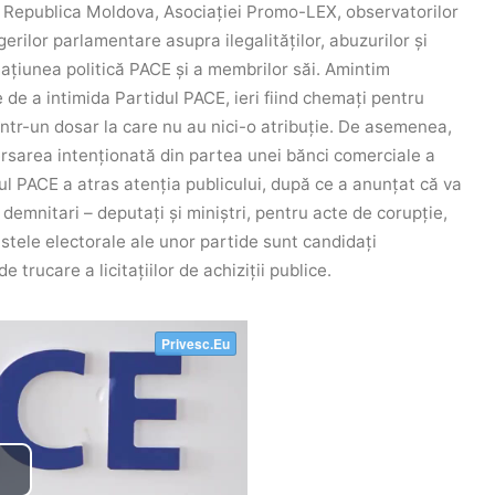
n Republica Moldova, Asociației Promo-LEX, observatorilor
erilor parlamentare asupra ilegalităților, abuzurilor și
mațiunea politică PACE și a membrilor săi.
Amintim
 de a intimida Partidul PACE, ieri fiind chemați pentru
 într-un dosar la care nu au nici-o atribuție. De asemenea,
versarea intenționată din partea unei bănci comerciale a
ul PACE a atras atenția publicului, după ce a anunțat că va
ti demnitari – deputați și miniștri, pentru acte de corupție,
stele electorale ale unor partide sunt candidați
 trucare a licitațiilor de achiziții publice.