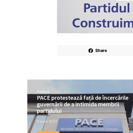
Share
Politică
PACE protestează față de încercările
guvernării de a intimida membrii
partidului
8 iunie 2021