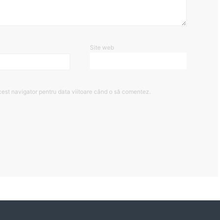
Site web
cest navigator pentru data viitoare când o să comentez.