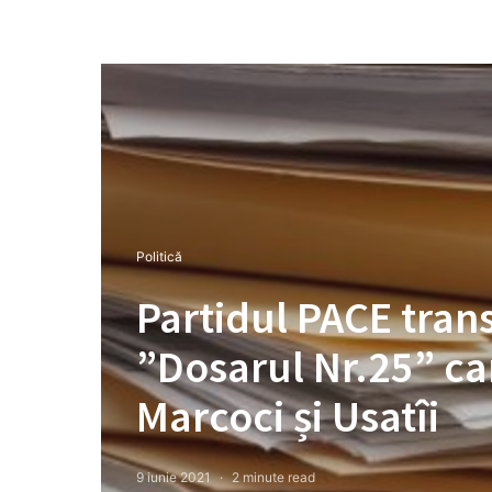
Politică
Partidul PACE trans
”Dosarul Nr.25” car
Marcoci și Usatîi
9 iunie 2021
2 minute read