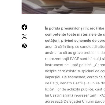
În pofida presiunilor și încercărilo
competente toate materialele de c
cetățeni, privind schemele de coru
anunță că în timp ce candidații alt
amănunte că au grave probleme de int
reprezentanții PACE sunt hărțuiți și
instrument de luptă politică.
„Cerem
despre care există suspiciuni de co
imparțial. De asemenea, cerem ca să
de Bălți, Renato Usatîi și a unuia di
licitațiilor de achiziții publice, câș
lui Usatîi”, afirmă reprezentanții P
adresează Delegației Uniunii Europ