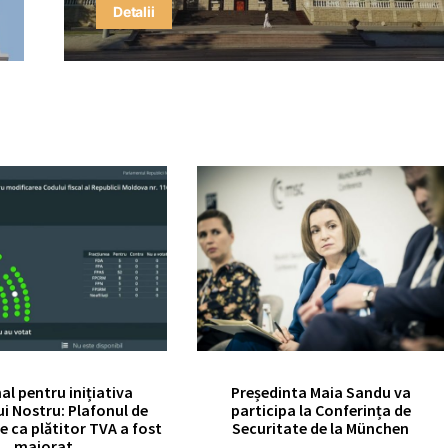
Detalii
nal pentru inițiativa
Președinta Maia Sandu va
ui Nostru: Plafonul de
participa la Conferința de
e ca plătitor TVA a fost
Securitate de la München
majorat