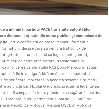
r de a intimida, partidul PACE transmite autorităților
are dispune, obținute din surse publice și comunicate de
pție.
Într-o conferință de presă, membrii formațiunii
or formațiuni, despre care au demonstrat cu lux de
egritate, iar unii chiar și cu legea, sunt ignorați,
 intimidați de către procuratură, transformată în
 ca implicarea candidatului PAS Boris Marcoci în acțiuni
rupție să fie investigată fără amânare, competent și
 fie verificată implicarea în această schemă a primarului
ntre adjuncții săi, Nicolai Grigorișin, precum și legalitatea
tigate de 6 companii în toate primăriile cu legături în partidul
ACE.
Totodată, biroul permanent al partidului PACE se
ene în Republica Moldova, Misiunii OSCE în Moldova,