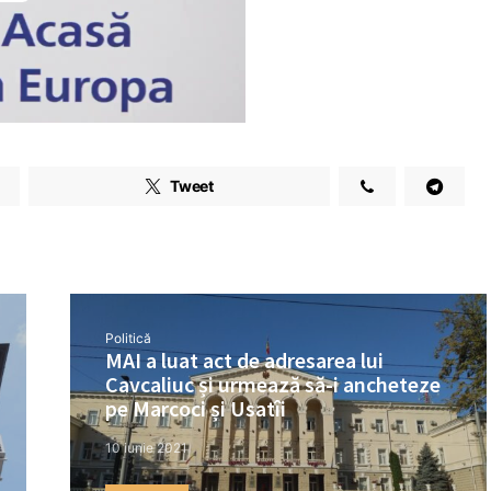
Tweet
Politică
MAI a luat act de adresarea lui
Cavcaliuc și urmează să-i ancheteze
pe Marcoci și Usatîi
10 iunie 2021