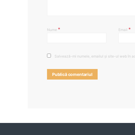
*
*
Nume
Email
Salvează-mi numele, emailul și site-ul web în a