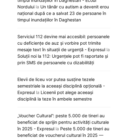
timpul inundațiilor în Daghestan - Ecoul
Nordului
la
Un tânăr cu autism a devenit erou
național după ce a salvat 23 de persoane în
timpul inundațiilor în Daghestan
Serviciul 112 devine mai accesibil: persoanele
cu deficiențe de auz și vorbire pot trimite
mesaje text în situații de urgență - Expresul
la
Soluții noi la 112: Urgențele pot fi raportate și
prin SMS de persoanele cu dizabilități
Elevii de liceu vor putea susține tezele
semestriale la aceeași disciplină opțională -
Expresul
la
Liceenii pot alege aceeași
disciplină la teze în ambele semestre
„Voucher Cultural”: peste 5.000 de tineri au
Renato Usatîi va dona deputaților
Ion Ceban și oficial
beneficiat de sprijin pentru activități culturale
100 de exemplare ale cărții lui Lee
cooperarea locală 
în 2025 - Expresul
la
Peste 5.000 de tineri au
Kuan Yew despre dezvoltarea
europe
beneficiat de voucherul cultural în 2025 —
rapidă a statului Singapore