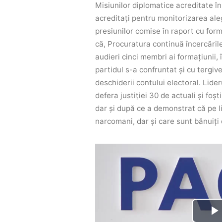
Misiunilor diplomatice acreditate î
acreditați pentru monitorizarea aleg
presiunilor comise în raport cu for
că, Procuratura continuă încercările
audieri cinci membri ai formațiunii,
partidul s-a confruntat și cu tergi
deschiderii contului electoral.
Lider
defera justiției 30 de actuali și foș
dar și după ce a demonstrat că pe li
narcomani, dar și care sunt bănuiți de