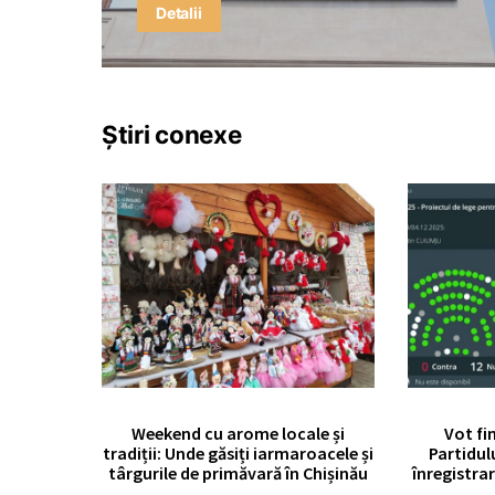
Detalii
Știri conexe
Weekend cu arome locale și
Vot fi
tradiții: Unde găsiți iarmaroacele și
Partidul
târgurile de primăvară în Chișinău
înregistrar