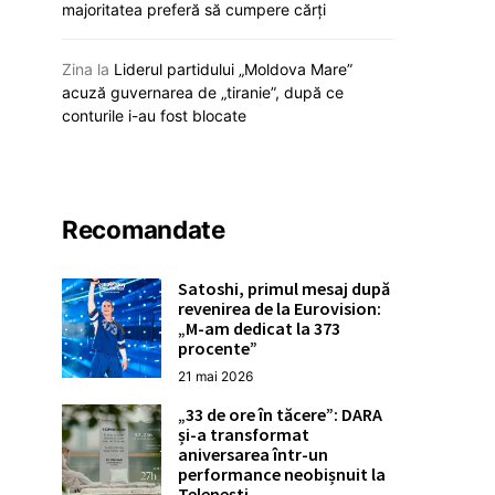
majoritatea preferă să cumpere cărți
20 ianuarie
12 februarie 2026
Zina
la
Liderul partidului „Moldova Mare”
acuză guvernarea de „tiranie”, după ce
conturile i-au fost blocate
Recomandate
Satoshi, primul mesaj după
revenirea de la Eurovision:
„M-am dedicat la 373
procente”
21 mai 2026
„33 de ore în tăcere”: DARA
și-a transformat
aniversarea într-un
performance neobișnuit la
Telenești