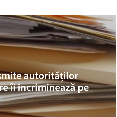
mite autorităților
e îi incriminează pe