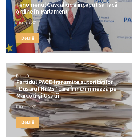
Fenomenul Cavcaliuc a început să facă
ordine în Parlament
7 iunie 2021
Detalii
Politică
Partidul PACE transmite autorităților
”Dosarul Nr.25” care îi incriminează pe
Marcoci și Usatîi
9 iunie 2021
Detalii