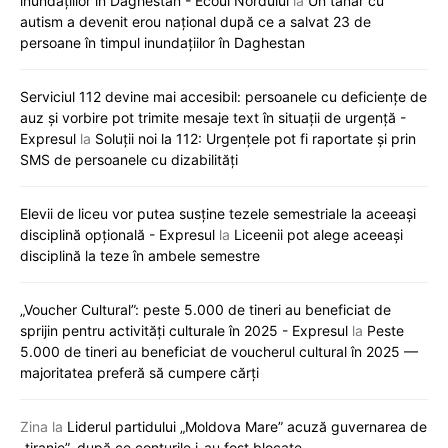
inundațiilor în Daghestan - Ecoul Nordului
la
Un tânăr cu
autism a devenit erou național după ce a salvat 23 de
persoane în timpul inundațiilor în Daghestan
Serviciul 112 devine mai accesibil: persoanele cu deficiențe de
auz și vorbire pot trimite mesaje text în situații de urgență -
Expresul
la
Soluții noi la 112: Urgențele pot fi raportate și prin
SMS de persoanele cu dizabilități
Elevii de liceu vor putea susține tezele semestriale la aceeași
disciplină opțională - Expresul
la
Liceenii pot alege aceeași
disciplină la teze în ambele semestre
„Voucher Cultural”: peste 5.000 de tineri au beneficiat de
sprijin pentru activități culturale în 2025 - Expresul
la
Peste
5.000 de tineri au beneficiat de voucherul cultural în 2025 —
majoritatea preferă să cumpere cărți
Zina
la
Liderul partidului „Moldova Mare” acuză guvernarea de
„tiranie”, după ce conturile i-au fost blocate