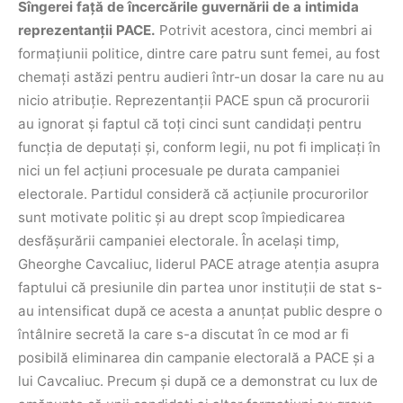
Sîngerei față de încercările guvernării de a intimida
reprezentanții PACE.
Potrivit acestora, cinci membri ai
formațiunii politice, dintre care patru sunt femei, au fost
chemați astăzi pentru audieri într-un dosar la care nu au
nicio atribuție. Reprezentanții PACE spun că procurorii
au ignorat și faptul că toți cinci sunt candidați pentru
funcția de deputați și, conform legii, nu pot fi implicați în
nici un fel acțiuni procesuale pe durata campaniei
electorale.
Partidul consideră că acțiunile procurorilor
sunt motivate politic și au drept scop împiedicarea
desfășurării campaniei electorale.
În același timp,
Gheorghe Cavcaliuc, liderul PACE atrage atenția asupra
faptului că presiunile din partea unor instituții de stat s-
au intensificat după ce acesta a anunțat public despre o
întâlnire secretă la care s-a discutat în ce mod ar fi
posibilă eliminarea din campanie electorală a PACE și a
lui Cavcaliuc. Precum și după ce a demonstrat cu lux de