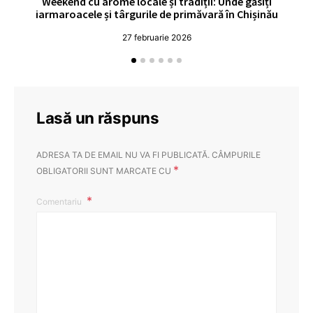
Weekend cu arome locale și tradiții: Unde găsiți
V
iarmaroacele și târgurile de primăvară în Chișinău
27 februarie 2026
Lasă un răspuns
ADRESA TA DE EMAIL NU VA FI PUBLICATĂ.
CÂMPURILE
*
OBLIGATORII SUNT MARCATE CU
Comentariu