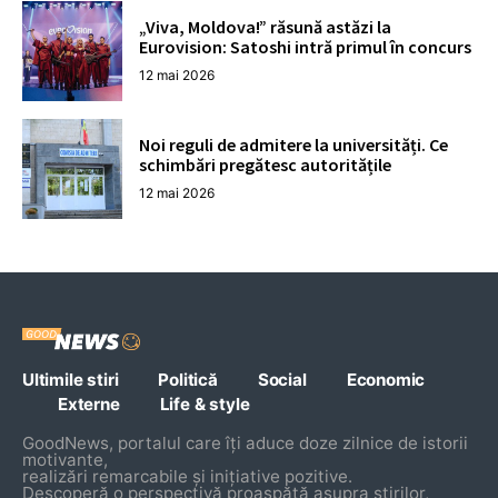
„Viva, Moldova!” răsună astăzi la
Eurovision: Satoshi intră primul în concurs
12 mai 2026
Noi reguli de admitere la universități. Ce
schimbări pregătesc autoritățile
12 mai 2026
Ultimile stiri
Politică
Social
Economic
Externe
Life & style
GoodNews, portalul care îți aduce doze zilnice de istorii
motivante,
realizări remarcabile și inițiative pozitive.
Descoperă o perspectivă proaspătă asupra știrilor,