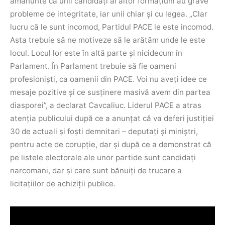
amănunte că unii candidați ai altor formațiuni au grave
probleme de integritate, iar unii chiar și cu legea.
„Clar
lucru că le sunt incomod, Partidul PACE le este incomod.
Asta trebuie să ne motiveze să le arătăm unde le este
locul. Locul lor este în altă parte și nicidecum în
Parlament. În Parlament trebuie să fie oameni
profesioniști, ca oamenii din PACE. Voi nu aveți idee ce
mesaje pozitive și ce susținere masivă avem din partea
diasporei”, a declarat Cavcaliuc.
Liderul PACE a atras
atenția publicului după ce a anunțat că va deferi justiției
30 de actuali și foști demnitari – deputați și miniștri,
pentru acte de corupție, dar și după ce a demonstrat că
pe listele electorale ale unor partide sunt candidați
narcomani, dar și care sunt bănuiți de trucare a
licitațiilor de achiziții publice.