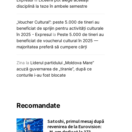
disciplină la teze în ambele semestre
„Voucher Cultural”: peste 5.000 de tineri au
Guvernul acordă 25
beneficiat de sprijin pentru activități culturale
motorină Căii Ferat
Moldova lansează primul parc
în 2025 - Expresul
la
Peste 5.000 de tineri au
pentru asigurarea 
industrial dedicat inovației
beneficiat de voucherul cultural în 2025 —
activității ope
digitale în agricultură: investiții de
majoritatea preferă să cumpere cărți
peste 100 de milioane de dolari
26 august 
26 august 2025
Zina
la
Liderul partidului „Moldova Mare”
acuză guvernarea de „tiranie”, după ce
conturile i-au fost blocate
Recomandate
Satoshi, primul mesaj după
revenirea de la Eurovision:
„M-am dedicat la 373