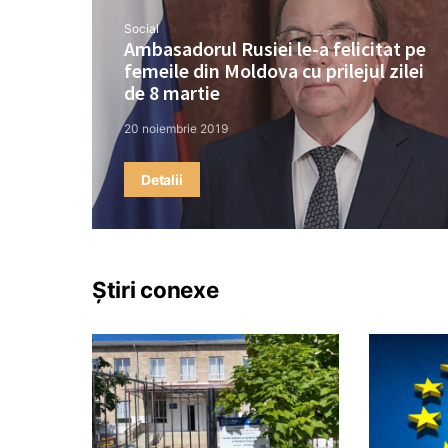
Social
Ambasadorul Rusiei le-a felicitat pe
femeile din Moldova cu prilejul zilei
de 8 martie
20 noiembrie 2019
Detalii
Știri conexe