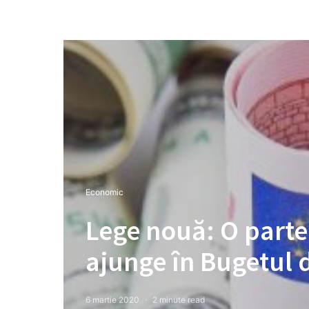
Economic
Lege nouă: O parte
ajunge în Bugetul 
6 martie 2020
2 minute read