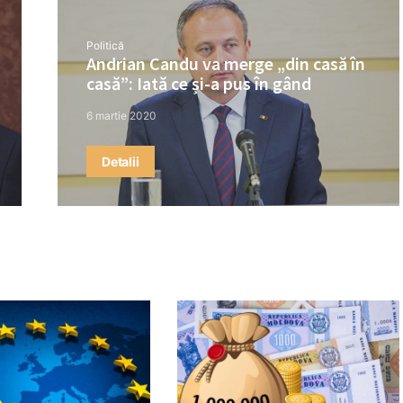
Politică
Andrian Candu va merge „din casă în
casă”: Iată ce și-a pus în gând
6 martie 2020
Detalii