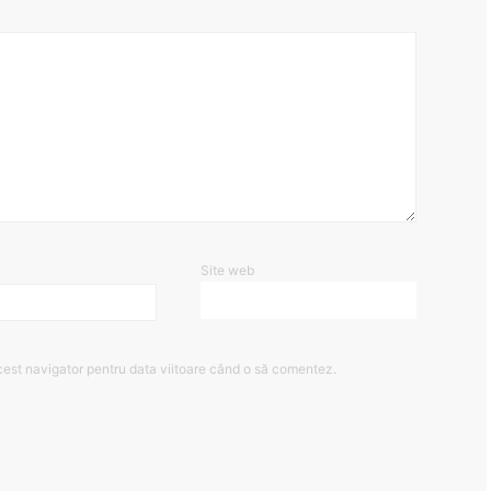
Site web
cest navigator pentru data viitoare când o să comentez.