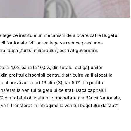
e lege ce instituie un mecanism de alocare către Bugetul
ăncii Naționale. Viitoarea lege va reduce presiunea
al după „furtul miliardului”, potrivit guvernării.
e la 4,0% până la 10,0%, din totalul obligaţiunilor
n profitul disponibil pentru distribuire va fi alocat la
dul prevăzut la art.19 alin.(3), iar 50% din profitul
ransferat la venitul bugetului de stat; Dacă capitalul
% din totalul obligaţiunilor monetare ale Băncii Naţionale,
 va fi transferat în întregime la venitul bugetului de stat”,