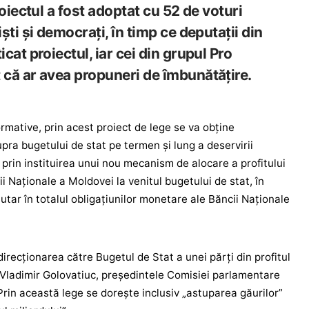
roiectul a fost adoptat cu 52 de voturi
ști și democrați, în timp ce deputații din
cat proiectul, iar cei din grupul Pro
că ar avea propuneri de îmbunătățire.
ormative, prin acest proiect de lege se va obține
pra bugetului de stat pe termen și lung a deservirii
, prin instituirea unui nou mecanism de alocare a profitului
ii Naționale a Moldovei la venitul bugetului de stat, în
utar în totalul obligațiunilor monetare ale Băncii Naționale
direcționarea către Bugetul de Stat a unei părți din profitul
 Vladimir Golovatiuc, președintele Comisiei parlamentare
Prin această lege se dorește inclusiv „astuparea găurilor”