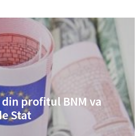
 din profitul BNM va
de Stat