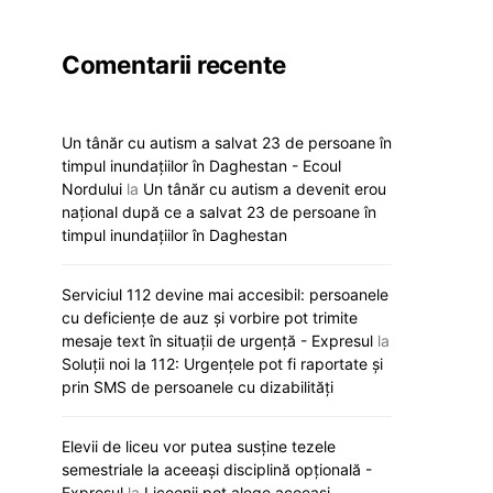
Comentarii recente
Un tânăr cu autism a salvat 23 de persoane în
timpul inundațiilor în Daghestan - Ecoul
Nordului
la
Un tânăr cu autism a devenit erou
național după ce a salvat 23 de persoane în
timpul inundațiilor în Daghestan
Serviciul 112 devine mai accesibil: persoanele
cu deficiențe de auz și vorbire pot trimite
mesaje text în situații de urgență - Expresul
la
Soluții noi la 112: Urgențele pot fi raportate și
prin SMS de persoanele cu dizabilități
Elevii de liceu vor putea susține tezele
semestriale la aceeași disciplină opțională -
Expresul
la
Liceenii pot alege aceeași