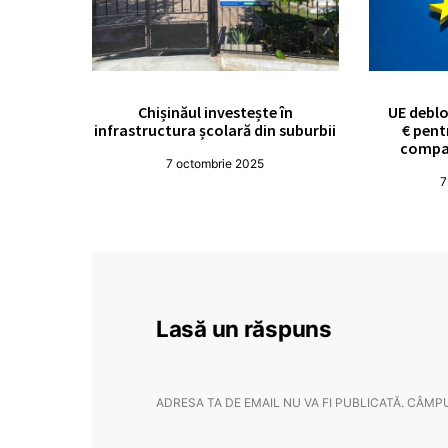
Chișinăul investește în
UE deblo
infrastructura școlară din suburbii
€ pent
compan
7 octombrie 2025
7
Lasă un răspuns
ADRESA TA DE EMAIL NU VA FI PUBLICATĂ.
CÂMPU