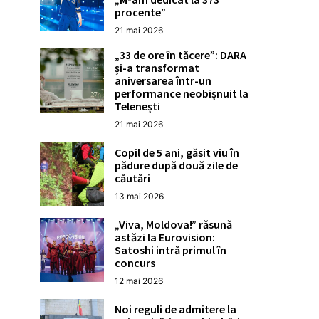
procente”
21 mai 2026
„33 de ore în tăcere”: DARA
și-a transformat
aniversarea într-un
performance neobișnuit la
Telenești
21 mai 2026
Copil de 5 ani, găsit viu în
pădure după două zile de
căutări
13 mai 2026
„Viva, Moldova!” răsună
astăzi la Eurovision:
Satoshi intră primul în
concurs
12 mai 2026
Noi reguli de admitere la