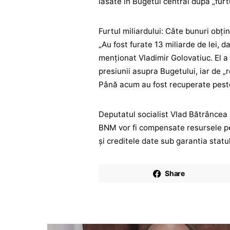
lăsate în Bugetul central după „furtu
Furtul miliardului: Câte bunuri obț
„Au fost furate 13 miliarde de lei, d
menționat Vladimir Golovatiuc. El a
presiunii asupra Bugetului, iar de 
Până acum au fost recuperate peste 3
Deputatul socialist Vlad Bătrâncea a
BNM vor fi compensate resursele pe 
și creditele date sub garantia statul
Share