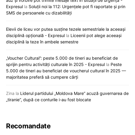
auz și vorbire pot trimite mesaje text în situații de urgență -
Expresul
la
Soluții noi la 112: Urgențele pot fi raportate și prin
SMS de persoanele cu dizabilități
Elevii de liceu vor putea susține tezele semestriale la aceeași
disciplină opțională - Expresul
la
Liceenii pot alege aceeași
disciplină la teze în ambele semestre
„Voucher Cultural”: peste 5.000 de tineri au beneficiat de
sprijin pentru activități culturale în 2025 - Expresul
la
Peste
5.000 de tineri au beneficiat de voucherul cultural în 2025 —
majoritatea preferă să cumpere cărți
Zina
la
Liderul partidului „Moldova Mare” acuză guvernarea de
„tiranie”, după ce conturile i-au fost blocate
Recomandate