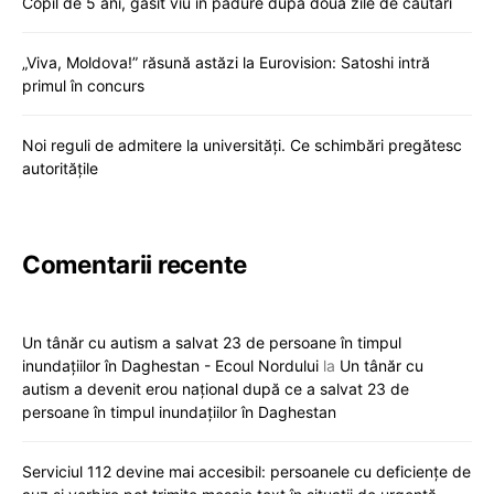
Copil de 5 ani, găsit viu în pădure după două zile de căutări
„Viva, Moldova!” răsună astăzi la Eurovision: Satoshi intră
primul în concurs
Noi reguli de admitere la universități. Ce schimbări pregătesc
autoritățile
Comentarii recente
Un tânăr cu autism a salvat 23 de persoane în timpul
inundațiilor în Daghestan - Ecoul Nordului
la
Un tânăr cu
autism a devenit erou național după ce a salvat 23 de
persoane în timpul inundațiilor în Daghestan
Serviciul 112 devine mai accesibil: persoanele cu deficiențe de