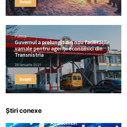
Detalii
Politică
Guvernul a prelungit din nou facilitățile
vamale pentru agenții economici din
Transnistria
28 ianuarie 2021
Detalii
Știri conexe