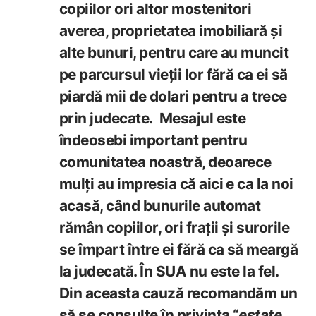
copiilor ori altor mostenitori
averea, proprietatea imobiliară și
alte bunuri, pentru care au muncit
pe parcursul vieții lor fără ca ei să
piardă mii de dolari pentru a trece
prin judecate. Mesajul este
îndeosebi important pentru
comunitatea noastră, deoarece
mulți au impresia că aici e ca la noi
acasă, când bunurile automat
rămân copiilor, ori frații și surorile
se împart între ei fără ca să meargă
la judecată. În SUA nu este la fel.
Din aceasta cauză recomandăm un
să se consulte în privința “
estate