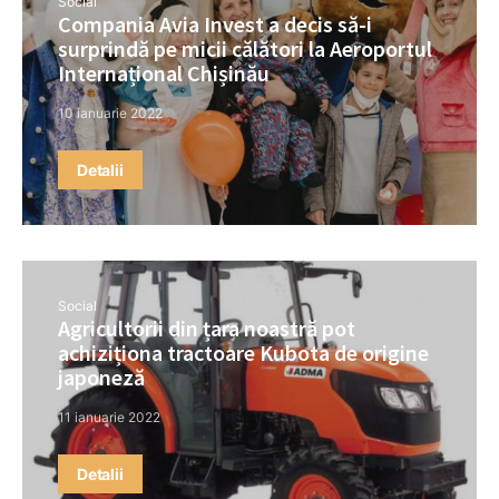
Social
Compania Avia Invest a decis să-i
surprindă pe micii călători la Aeroportul
Internațional Chișinău
10 ianuarie 2022
Detalii
Social
Agricultorii din țara noastră pot
achiziționa tractoare Kubota de origine
japoneză
11 ianuarie 2022
Detalii