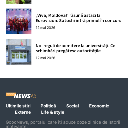
„Viva, Moldova!” răsună astăzi la
Eurovision: Satoshi intră primul în concurs
12 mai 2026
Noi reguli de admitere la universități. Ce
schimbări pregătesc autoritățile
12 mai 2026
Ultimile stiri
Politică
Social
Economic
Externe
Life & style
GoodNews, portalul care îți aduce doze zilnice de istorii
motivante,