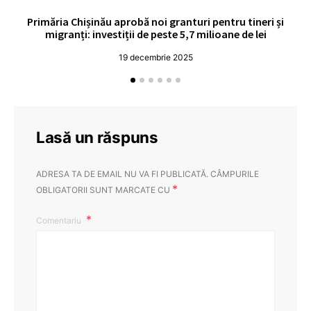
Primăria Chișinău aprobă noi granturi pentru tineri și
UE
migranți: investiții de peste 5,7 milioane de lei
19 decembrie 2025
Lasă un răspuns
ADRESA TA DE EMAIL NU VA FI PUBLICATĂ.
CÂMPURILE
*
OBLIGATORII SUNT MARCATE CU
Comentariu