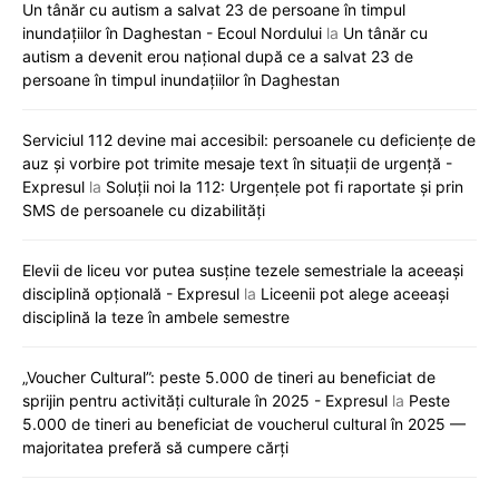
Un tânăr cu autism a salvat 23 de persoane în timpul
inundațiilor în Daghestan - Ecoul Nordului
la
Un tânăr cu
autism a devenit erou național după ce a salvat 23 de
persoane în timpul inundațiilor în Daghestan
Serviciul 112 devine mai accesibil: persoanele cu deficiențe de
auz și vorbire pot trimite mesaje text în situații de urgență -
Expresul
la
Soluții noi la 112: Urgențele pot fi raportate și prin
SMS de persoanele cu dizabilități
Elevii de liceu vor putea susține tezele semestriale la aceeași
disciplină opțională - Expresul
la
Liceenii pot alege aceeași
disciplină la teze în ambele semestre
„Voucher Cultural”: peste 5.000 de tineri au beneficiat de
sprijin pentru activități culturale în 2025 - Expresul
la
Peste
5.000 de tineri au beneficiat de voucherul cultural în 2025 —
majoritatea preferă să cumpere cărți